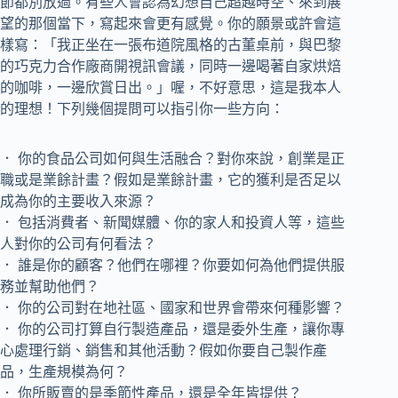
節都別放過。有些人會認為幻想自己超越時空、來到展
望的那個當下，寫起來會更有感覺。你的願景或許會這
樣寫：「我正坐在一張布道院風格的古董桌前，與巴黎
的巧克力合作廠商開視訊會議，同時一邊喝著自家烘焙
的咖啡，一邊欣賞日出。」喔，不好意思，這是我本人
的理想！下列幾個提問可以指引你一些方向：
． 你的食品公司如何與生活融合？對你來說，創業是正
職或是業餘計畫？假如是業餘計畫，它的獲利是否足以
成為你的主要收入來源？
． 包括消費者、新聞媒體、你的家人和投資人等，這些
人對你的公司有何看法？
． 誰是你的顧客？他們在哪裡？你要如何為他們提供服
務並幫助他們？
． 你的公司對在地社區、國家和世界會帶來何種影響？
． 你的公司打算自行製造產品，還是委外生產，讓你專
心處理行銷、銷售和其他活動？假如你要自己製作產
品，生產規模為何？
． 你所販賣的是季節性產品，還是全年皆提供？