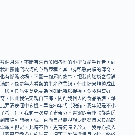
數個月來，不斷有來自美國各地的小型食品手作者，向
我吐露他們坎坷的心路歷程。其中有凱歌高唱的傳奇，
也有慘澹收場、下臺一鞠躬的故事，把我的腦袋塞得滿
滿的，像是無人看顧的生產作業線，任由糖果堆積成山
一般。食品生意究竟為何如此難以捉摸，令我相當好
奇，因此我決定親自下海，開創我個人的食品品牌，藉
此弄清楚個中玄機。早在80年代（沒錯，我年紀是不小
了啦！），我頭一次買了史蒂芬‧霍爾的著作《從廚房
到市場》開始，就一直勸自己擺脫想要開發自家食品的
念頭。但是，此時不做，更待何時？於是，我專心投入
「零堅果教授」的生意，埋頭苦幹好幾個月之後，終於