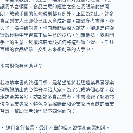
讓我茅塞頓開，食品生意的經營之道在我眼前豁然開
朗：教戰手冊的每條規則都有例外。正因為如此，許多
食品創業人士即使已加入育成計畫，讀過參考書籍、參
與了一場場研討會，也向顧問做深入諮詢，卻還是得從
實戰經驗中學習真正做生意的技巧，別無他法。我拋開
手上的生意，反覆琢磨著該如何將這些嘔心瀝血、千錘
百鍊的食品經驗，交到未來想創業的人手中。
本書對你有何助益？
我寫這本書的終極目標，是希望能將我透過業界實際案
例所歸納出的心得分享給大家。為了完成這個心願，我
走訪全美各地，訪談諸多食品業者。本書收羅了超過75
位食品業專家、特色食品採購商和企業家所貢獻的商業
智慧，幫助讀者領悟以下四個面向：
‧ 適用各行各業、受用不盡的個人習慣和商業知識。