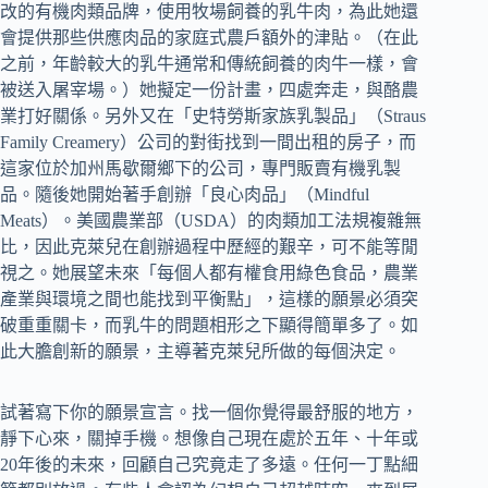
改的有機肉類品牌，使用牧場飼養的乳牛肉，為此她還
會提供那些供應肉品的家庭式農戶額外的津貼。（在此
之前，年齡較大的乳牛通常和傳統飼養的肉牛一樣，會
被送入屠宰場。）她擬定一份計畫，四處奔走，與酪農
業打好關係。另外又在「史特勞斯家族乳製品」（Straus
Family Creamery）公司的對街找到一間出租的房子，而
這家位於加州馬歇爾鄉下的公司，專門販賣有機乳製
品。隨後她開始著手創辦「良心肉品」（Mindful
Meats）。美國農業部（USDA）的肉類加工法規複雜無
比，因此克萊兒在創辦過程中歷經的艱辛，可不能等閒
視之。她展望未來「每個人都有權食用綠色食品，農業
產業與環境之間也能找到平衡點」，這樣的願景必須突
破重重關卡，而乳牛的問題相形之下顯得簡單多了。如
此大膽創新的願景，主導著克萊兒所做的每個決定。
試著寫下你的願景宣言。找一個你覺得最舒服的地方，
靜下心來，關掉手機。想像自己現在處於五年、十年或
20年後的未來，回顧自己究竟走了多遠。任何一丁點細