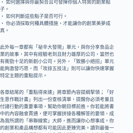
‧ 如何選擇與你最契合且可發揮你個人特質的創業點
子。
‧ 如何判斷這些點子是否可行。
‧ 你必須採取何種具體措施，才能讓你的創業美夢成
真。
此外每一章都有「祕辛大發現」單元，與你分享食品企
業的故事，其中有經驗老到且財力雄厚的公司，當然也
有衝勁十足的新創小公司。另外，「致勝小絕招」單元
能夠激發巧思，而「攻掠五技法」則可以讓你快速掌握
特定主題的重點提示。
各章結尾的「重點得來速」將章節內容提綱挈領；「好
生意作戰計畫」列出一份查核清單，提醒你必須考量且
付諸行動的重要事項，幫助你朝目標前進。你若能將書
中的內容融會貫通，便可掌握拼接各種解答的要領，成
為我所謂的「串聯線索」大師，進而讓你心想事成。你
的創業和產品構想都有可能因此更臻完美。讀到最後一