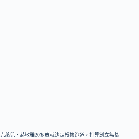
克萊兒．赫敏雅20多歲就決定轉換跑道，打算創立無基