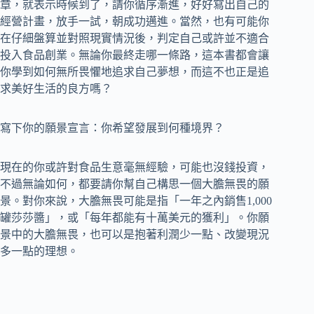
章，就表示時候到了，請你循序漸進，好好寫出自己的
經營計畫，放手一試，朝成功邁進。當然，也有可能你
在仔細盤算並對照現實情況後，判定自己或許並不適合
投入食品創業。無論你最終走哪一條路，這本書都會讓
你學到如何無所畏懼地追求自己夢想，而這不也正是追
求美好生活的良方嗎？
寫下你的願景宣言：你希望發展到何種境界？
現在的你或許對食品生意毫無經驗，可能也沒錢投資，
不過無論如何，都要請你幫自己構思一個大膽無畏的願
景。對你來說，大膽無畏可能是指「一年之內銷售1,000
罐莎莎醬」，或「每年都能有十萬美元的獲利」。你願
景中的大膽無畏，也可以是抱著利潤少一點、改變現況
多一點的理想。