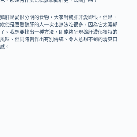
色。那還有什麼比松露和鵝肝更「法國」呢？
鵝肝是愛恨分明的食物，大家對鵝肝非愛即恨。但是，
縱使是喜愛鵝肝的人一次也無法吃很多，因為它太濃郁
了。我想要找出一種方法，即能夠呈現鵝肝濃郁獨特的
風味、但同時創作出有別傳統、令人意想不到的清爽口
感。