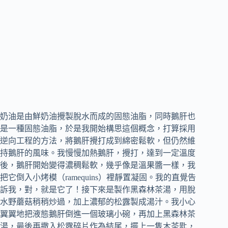
奶油是由鮮奶油攪製脫水而成的固態油脂，同時鵝肝也
是一種固態油脂，於是我開始構思這個概念，打算採用
逆向工程的方法，將鵝肝攪打成到綿密鬆軟，但仍然維
持鵝肝的風味。我慢慢加熱鵝肝，攪打，達到一定溫度
後，鵝肝開始變得濃稠鬆軟，幾乎像是溫果醬一樣，我
把它倒入小烤模（ramequins）裡靜置凝固。我的直覺告
訴我，對，就是它了！接下來是製作黑森林茶湯，用脫
水野蘑菇稍稍炒過，加上濃郁的松露製成湯汁。我小心
翼翼地把液態鵝肝倒進一個玻璃小碗，再加上黑森林茶
湯，最後再撒入松露碎片作為結尾，擺上一隻木茶匙，