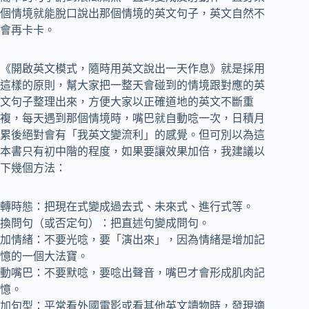
個情境就能脫口說出那個情境的英文句子，英文自然不
會再卡卡。
《開啟英文模式，隨時用英文說出一天作息》就是採用
這樣的原則，幫大家把一整天會碰到的情境跟對應的英
文句子整理出來，方便大家以正確道地的英文不斷重
複，每天遇到那個情境時，嘴巴就自動唸一次，日積月
累後絕對會有「我英文變流利」的感覺。但可別以為這
本書只有初中階的程度，如果要讓效果加倍，我建議以
下幾個方法：
轉時態：把現在式變成過去式、未來式、進行式等。
換問句（或否定句）：把直述句變成問句。
加情緒：不要光唸，要「演出來」，因為情緒是增加記
憶的一個大法寶。
動嘴巴：不要默唸，要唸出聲音，嘴巴才會形成肌肉記
憶。
加句型：平常看外國電影或看其他英文讀物時，發現適