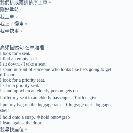
我們排成兩排依序上車。
剛好準時。
我上車。
我上了慢車。
我坐快車。
高頻描述句 在車廂裡
I look for a seat.
I find an empty seat.
I sit down. / I take a seat.
I stand in front of someone who looks like he’s going to get
off soon.
I look for a priority seat.
I sit in a priority seat.
I stand up when an elderly person gets on.
I offer my seat to an elderly passenger. ＊offer=give
I put my bag on the luggage rack. ＊luggage rack=luggage
shelf
I hold onto a strap. ＊hold onto=grab
I lean against the door.
我尋找座位。