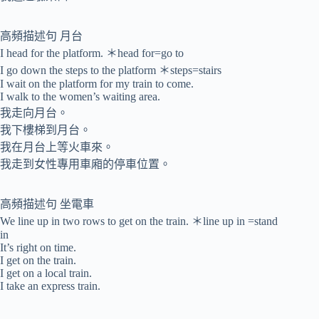
高頻描述句 月台
I head for the platform. ＊head for=go to
I go down the steps to the platform ＊steps=stairs
I wait on the platform for my train to come.
I walk to the women’s waiting area.
我走向月台。
我下樓梯到月台。
我在月台上等火車來。
我走到女性專用車廂的停車位置。
高頻描述句 坐電車
We line up in two rows to get on the train. ＊line up in =stand
in
It’s right on time.
I get on the train.
I get on a local train.
I take an express train.