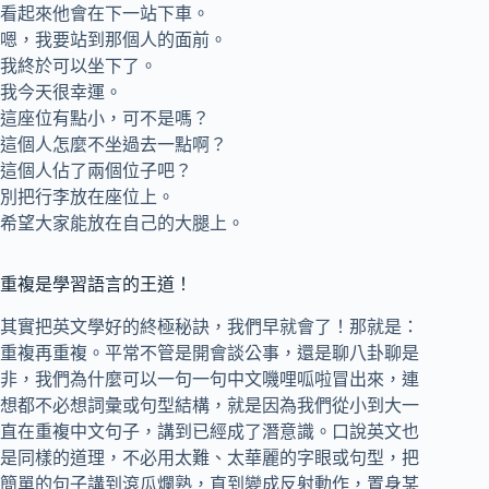
看起來他會在下一站下車。
嗯，我要站到那個人的面前。
我終於可以坐下了。
我今天很幸運。
這座位有點小，可不是嗎？
這個人怎麼不坐過去一點啊？
這個人佔了兩個位子吧？
別把行李放在座位上。
希望大家能放在自己的大腿上。
重複是學習語言的王道！
其實把英文學好的終極秘訣，我們早就會了！那就是：
重複再重複。平常不管是開會談公事，還是聊八卦聊是
非，我們為什麼可以一句一句中文嘰哩呱啦冒出來，連
想都不必想詞彙或句型結構，就是因為我們從小到大一
直在重複中文句子，講到已經成了潛意識。口說英文也
是同樣的道理，不必用太難、太華麗的字眼或句型，把
簡單的句子講到滾瓜爛熟，直到變成反射動作，置身某