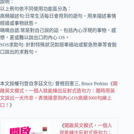
說明：
以上例句依不同使用功能區分為：
高頻描述句:日常生活每日會用到的語句，用來描述事情
經過或事物狀態。
喃喃自語:常是對自己說的話，包括內心浮現的事物、感
想，甚或難以說出口的內心 OS。
SOS求助句: 針對特殊狀況如搭車過站或緊急煞車等會脫
口說出的求救句。
本文授權刊登自李茲文化/ 曾根田憲三, Bruce Perkins《
開
啟英文模式，一個人就能練出反射式造句力：隨時用英
文說出一天作息，表情達意到內心OS高頻3000句練上
口！
》
《
開啟英文模式，一個人
就能練出反射式造句力：