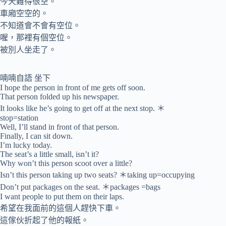
今天難得很空。
車廂空空的。
不知道會不會有空位。
喔，那裡有個空位。
被別人坐走了。
喃喃自語 坐下
I hope the person in front of me gets off soon.
That person folded up his newspaper.
It looks like he’s going to get off at the next stop. ＊
stop=station
Well, I’ll stand in front of that person.
Finally, I can sit down.
I’m lucky today.
The seat’s a little small, isn’t it?
Why won’t this person scoot over a little?
Isn’t this person taking up two seats? ＊taking up=occupying
Don’t put packages on the seat. ＊packages =bags
I want people to put them on their laps.
希望在我面前的這個人趕快下車。
這傢伙折起了他的報紙。