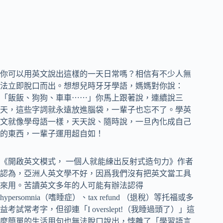
你可以用英文說出這樣的一天日常嗎？相信有不少人無
法立即脫口而出。想想兒時牙牙學語，媽媽對你說：
「飯飯、狗狗、車車⋯⋯」你馬上跟著說，連續說三
天，這些字詞就永遠放進腦袋，一輩子也忘不了。學英
文就像學母語一樣，天天說、隨時說，一旦內化成自己
的東西，一輩子運用超自如！
《開啟英文模式， 一個人就能練出反射式造句力》作者
認為，亞洲人英文學不好，因爲我們沒有把英文當工具
來用。苦讀英文多年的人可能有辦法認得
hypersomnia（嗜睡症）、tax refund （退稅）等托福或多
益考試常考字，但卻連「I overslept!（我睡過頭了）」這
麼簡單的生活用句也無法脫口說出，悖離了「學習語言