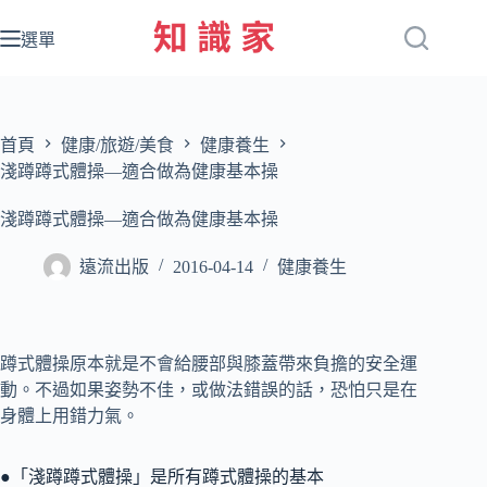
跳
至
選單
主
要
內
容
首頁
健康/旅遊/美食
健康養生
淺蹲蹲式體操—適合做為健康基本操
淺蹲蹲式體操—適合做為健康基本操
遠流出版
2016-04-14
健康養生
蹲式體操原本就是不會給腰部與膝蓋帶來負擔的安全運
動。不過如果姿勢不佳，或做法錯誤的話，恐怕只是在
身體上用錯力氣。
●「淺蹲蹲式體操」是所有蹲式體操的基本