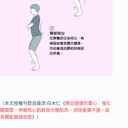
（本文授權刊登自遠流/白木仁《
蹲出健康的重心：強化
髖關節，伸展核心肌群與大腿肌肉，消除痠痛不適，延
長體能巔峰狀態
》）