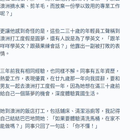
澳洲摘水果、剪羊毛，而放棄一份學以致用的專業工作
呢？」
更讓他感到奇怪的是，這些二三十歲的年輕員工聲稱到
澳洲打工度假是圓夢，還有人說是為了學英文，「跟羊
咩咩學英文？跟蘋果練會話？」他露出一副被打敗的表
情。
三年前我有相同經驗，也同樣不解。同事有五年資歷，
熱愛工作，表現優異，在廿九歲那一年向我提辭，要和
男友一起去澳洲打工度假一年，因為她想在滿三十歲前
給自己一個築夢的機會，深度體驗異國生活。
她到澳洲的飯店打工，包括鋪床、清潔浴廁等，我記得
自己結結巴巴地問她：「如果要體驗清洗馬桶，在家不
能做嗎？」同事只回了一句話：「你不懂！」