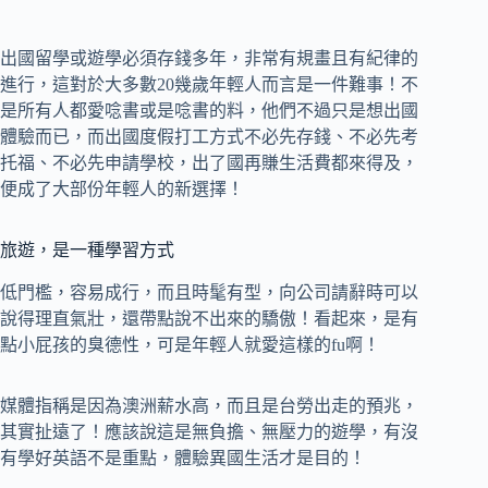
出國留學或遊學必須存錢多年，非常有規畫且有紀律的
進行，這對於大多數20幾歲年輕人而言是一件難事！不
是所有人都愛唸書或是唸書的料，他們不過只是想出國
體驗而已，而出國度假打工方式不必先存錢、不必先考
托福、不必先申請學校，出了國再賺生活費都來得及，
便成了大部份年輕人的新選擇！
旅遊，是一種學習方式
低門檻，容易成行，而且時髦有型，向公司請辭時可以
說得理直氣壯，還帶點說不出來的驕傲！看起來，是有
點小屁孩的臭德性，可是年輕人就愛這樣的fu啊！
媒體指稱是因為澳洲薪水高，而且是台勞出走的預兆，
其實扯遠了！應該說這是無負擔、無壓力的遊學，有沒
有學好英語不是重點，體驗異國生活才是目的！