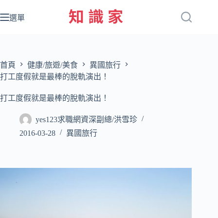
跳
至
選單
主
要
內
容
首頁
健康/旅遊/美食
異國旅行
打工度假就是最棒的脫軌演出！
打工度假就是最棒的脫軌演出！
yes123求職網資深副總/洪雪珍
2016-03-28
異國旅行