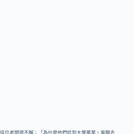
這位老闆很不解：「為什麼他們唸到大學畢業，寧願去