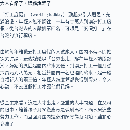
大人看錯了，媒體說錯了
「打工度假」（working holiday） 聽起來引人遐思，充
滿浪漫，年輕人無不嚮往。一年有廿萬人到澳洲打工度
假，從台灣去的人數排第四名，可想見「度假打工」在
台灣的流行程度。
由於每年離職去打工度假的人數龐大，國內不得不開始
探究討論，最後媒體以「台勞出走」解釋年輕人這股熱
潮，歸結的原因是國內薪水太低，到澳洲打工一個月從
六萬元到八萬元，相當於國內一名經理的薪水，是一般
白領新人的兩三倍，年輕人怎麼算都覺得划得來，令人
心動，不去度假打工才讓他們費解。
從企業來看，這是人才出走，嚴重的人事問題！在父母
的眼中，培養孩子到20幾歲竟是做刷馬桶、摘水果這些
勞力工作，而且回到國內還必須歸零從新開始，整顆心
都痛了……