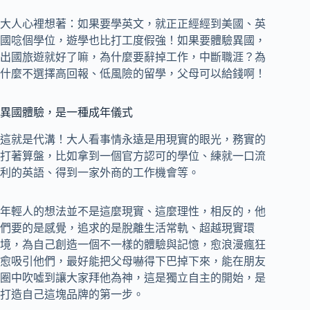
大人心裡想著：如果要學英文，就正正經經到美國、英
國唸個學位，遊學也比打工度假強！如果要體驗異國，
出國旅遊就好了嘛，為什麼要辭掉工作，中斷職涯？為
什麼不選擇高回報、低風險的留學，父母可以給錢啊！
異國體驗，是一種成年儀式
這就是代溝！大人看事情永遠是用現實的眼光，務實的
打著算盤，比如拿到一個官方認可的學位、練就一口流
利的英語、得到一家外商的工作機會等。
年輕人的想法並不是這麼現實、這麼理性，相反的，他
們要的是感覺，追求的是脫離生活常軌、超越現實環
境，為自己創造一個不一樣的體驗與記憶，愈浪漫瘋狂
愈吸引他們，最好能把父母嚇得下巴掉下來，能在朋友
圈中吹噓到讓大家拜他為神，這是獨立自主的開始，是
打造自己這塊品牌的第一步。