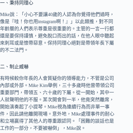
一、秉持同理心
Mike說：「小心不要讓40歲的人認為你覺得他們過時，
像是『哇！你也用instagram啊！』」以此類推，對不同
年齡層的人們表示尊重是很重要的。主管的一言一行都
還是要保持謹慎，避免脫口而出的話，在他人眼中聽起
來刺耳或是懷帶惡意。保持同理心絕對是帶領年長下屬
的不二法門。
二、制止威嚇
有時候較你年長的人會質疑你的領導能力，不管是公司
內部或外部。Mike Kim舉例，三十多歲時他曾帶領公司
重要部門，帶領五、六十歲的下屬。從一開始，其中一
人就聲明他的不服。某次開會到一半，他竟突然離席，
開始演奏起了小提琴。Mike視為連續行為而非單一事
件，因此請他離開現場。意外地，Mike處理事件的耐心
和立場贏得了其他人的尊重跟認同。「困難的談話也是
工作的一部分，不要被嚇倒」，Mike說。