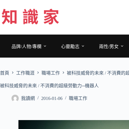
跳
至
主
要
內
容
品牌/人物/專欄
心靈勵志
兩性/男女
首頁
工作職涯
職場工作
被科技威脅的未來 / 不消費的
被科技威脅的未來 / 不消費的超級勞動力─機器人
我讀網
2016-01-06
職場工作