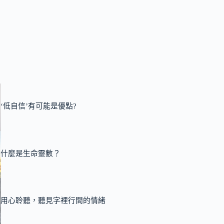
‘低自信’有可能是優點?
什麼是生命靈數？
用心聆聽，聽見字裡行間的情緒