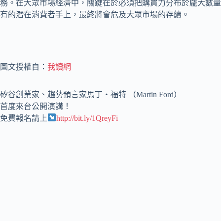
務。在大眾市場經濟中，關鍵在於必須把購買力分布於龐大數量
有的潛在消費者手上，最終將會危及大眾市場的存續。
圖文授權自：
我讀網
矽谷創業家、趨勢預言家馬丁‧福特 （Martin Ford）
首度來台公開演講！
免費報名請上
http://bit.ly/1QreyFi