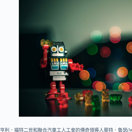
亨利．福特二世和聯合汽車工人工會的傳奇領導人華特．魯瑟(Walte