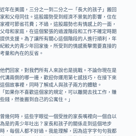
近年在美國，三分之一到二分之一「長大的孩子」搬回
家和父母同住。這股趨勢受到經濟不景氣的影響，住在
家裡可節省花費；不過，這股趨勢也有情感上的一面，
父母和家庭，在這個緊張的過渡階段和工作不確定時期
提供支援。為了讓所有關心這個階段的人進行順利，年
紀較大的青少年回家後，所受到的情感衝擊需要直接的
考量和內在的反省。
他們回家，對我們所有人來說也是挑戰。不論你現在是
代溝兩側的哪一邊，歡迎你運用第七感技巧，在接下來
這個故事裡，同時了解成人與孩子兩方的體驗。
「如果你不喜歡這個家的規定，可以離開去找工作，賺
些錢，然後搬到自己的公寓住。」
曾幾何時，這些字眼從一個受挫的家長嘴裡向一個自以
為是的青少年吐出？家長和孩子的關係走到這個地步
時，每個人都不好過。我能理解，因為這字字句句我都