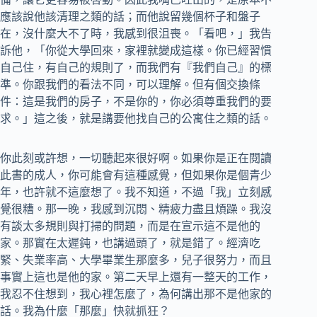
應該說他該清理之類的話；而他說留幾個杯子和盤子
在，沒什麼大不了時，我感到很沮喪。「看吧，」我告
訴他，「你從大學回來，家裡就變成這樣。你已經習慣
自己住，有自己的規則了，而我們有『我們自己』的標
準。你跟我們的看法不同，可以理解。但有個交換條
件：這是我們的房子，不是你的，你必須尊重我們的要
求。」這之後，就是講要他找自己的公寓住之類的話。
你此刻或許想，一切聽起來很好啊。如果你是正在閱讀
此書的成人，你可能會有這種感覺，但如果你是個青少
年，也許就不這麼想了。我不知道，不過「我」立刻感
覺很糟。那一晚，我感到沉悶、精疲力盡且煩躁。我沒
有談太多規則與打掃的問題，而是在宣示這不是他的
家。那實在太遲鈍，也講過頭了，就是錯了。經濟吃
緊、失業率高、大學畢業生那麼多，兒子很努力，而且
事實上這也是他的家。第二天早上還有一整天的工作，
我忍不住想到，我心裡怎麼了，為何講出那不是他家的
話。我為什麼「那麼」快就抓狂？