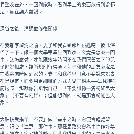
們整晚在外、一回到家時，看到早上的東西散得到處都
是，實在讓人氣餒。
深省之後，溝通並修復關係
在我離家遛狗之前，妻子和我看到那堆髒亂時，彼此深
省了一下：讓一個大學畢業生回到家，究竟是怎麼一回
事；該怎麼做，才能跟幾年時間不在我們照管之下的兒
子好好相處，讓新規則行得通。兒子和他的朋友必定是
在我遛狗時回到家的。妻子和我稍早同意不要說來說去
都是規定，而要用更細膩的方式與兒子相處──當我待在
廚房時，那就像告訴我自己：「不要想像一隻粉紅色大
象」（不要有幻覺）；但能想到的，就是那隻粉紅色大
象。
大腦接受指示「不要」做某些事之時，它便會處處留
意，細心「注意」那件事。那種思路只會為事情作好準
備，讓它更容易被啓動。因此我嘴巴吐出的，是原本不