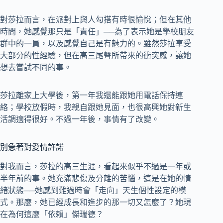
對莎拉而言，在派對上與人勾搭有時很愉悅；但在其他
時間，她感覺那只是「責任」──為了表示她是學校朋友
群中的一員，以及感覺自己是有魅力的。雖然莎拉享受
大部分的性經驗，但在高三尾聲所帶來的衝突感，讓她
想去嘗試不同的事。
莎拉離家上大學後，第一年我還能跟她用電話保持連
絡；學校放假時，我親自跟她見面，也很高興她對新生
活調適得很好。不過一年後，事情有了改變。
別急著對愛情許諾
對我而言，莎拉的高三生涯，看起來似乎不過是一年或
半年前的事。她充滿悲傷及分離的苦惱，這是在她的情
緒狀態──她感到難過時會「走向」天生個性設定的模
式。那麼，她已經成長和進步的那一切又怎麼了？她現
在為何這麼「依賴」傑瑞德？