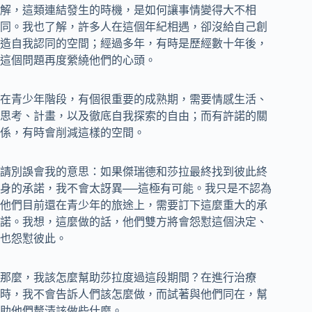
解，這類連結發生的時機，是如何讓事情變得大不相
同。我也了解，許多人在這個年紀相遇，卻沒給自己創
造自我認同的空間；經過多年，有時是歷經數十年後，
這個問題再度縈繞他們的心頭。
在青少年階段，有個很重要的成熟期，需要情感生活、
思考、計畫，以及徹底自我探索的自由；而有許諾的關
係，有時會削減這樣的空間。
請別誤會我的意思：‬如果傑瑞德和莎拉最終找到彼此終
身的承諾，我不會太訝異──這極有可能。我只是不認為
他們目前還在青少年的旅途上，需要訂下這麼重大的承
諾。我想，這麼做的話，他們雙方將會怨懟這個決定、
也怨懟彼此。‬‬‬‬‬‬‬‬‬‬
那麼，我該怎麼幫助莎拉度過這段期間？在進行治療
時，我不會告訴人們該怎麼做，而試著與他們同在，幫
助他們釐清該做些什麼。