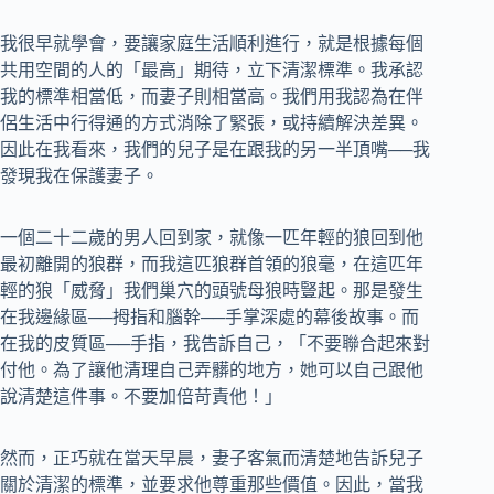
我很早就學會，要讓家庭生活順利進行，就是根據每個
共用空間的人的「最高」期待，立下清潔標準。我承認
我的標準相當低，而妻子則相當高。我們用我認為在伴
侶生活中行得通的方式消除了緊張，或持續解決差異。
因此在我看來，我們的兒子是在跟我的另一半頂嘴──我
發現我在保護妻子。
一個二十二歲的男人回到家，就像一匹年輕的狼回到他
最初離開的狼群，而我這匹狼群首領的狼毫，在這匹年
輕的狼「威脅」我們巢穴的頭號母狼時豎起。那是發生
在我邊緣區──拇指和腦幹──手掌深處的幕後故事。而
在我的皮質區──手指，我告訴自己，「不要聯合起來對
付他。為了讓他清理自己弄髒的地方，她可以自己跟他
說清楚這件事。不要加倍苛責他！」
然而，正巧就在當天早晨，妻子客氣而清楚地告訴兒子
關於清潔的標準，並要求他尊重那些價值。因此，當我