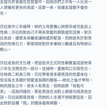
友誼也許會處在危險當中，因為你們之中有一人比另一
人想擁有更多的承諾。這麼一來，就連友誼都不復存
在。
莎拉高中三年級時，她的父母更擔心她懷孕或可能染上
性病；莎拉則對自己不再有戀愛的興致感到沮喪。對莎
拉來說，儘管未來離家讓她感到緊張，而她迷失於對男
孩的性吸引力，那使得她對許多事缺少顧慮且有時掉以
輕心。
莎拉成長的文化裡，把這些非正式的性聯繫當成是她青
少年生活預定的一部分。從接吻、愛撫到口交與性交，
在她高二和高三時，莎拉學會很多跟男孩的性愛來往，
但沒有太多關於戀愛或長期的關係──她在之後才學到。
她的朋友之中，很多人有男友，但她說那「有點可
笑」，因為同樣的，那些男孩在派對上總是勾搭其他女
孩。莎拉說那是背叛，而她的人生裡不想經歷這些，因
此她對這種「假」的關係毫無興趣。