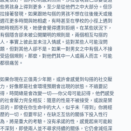
些男孩身上得到更多，至少是從他們之中大部分。但莎
拉接著發現，如果跟她勾搭的男孩不想在往後幾天或幾
週花更多時間與她相處，有時甚至在學校的小徑上遇到
她時視而不見，她便會覺得遭到拒絕。在某些狀況下，
有個隱含卻未被公開闡明的規則是，兩個相互勾搭的
人，事實上彼此並未注入情感。這對某些人可能沒問
題，但對其他人卻不是。如果一對男女之中有個人不接
受這個規則，那麼，對他們其中一人或兩人而言，可能
都很痛苦。
如果你現在正值青少年期，或許會感覺到勾搭的社交壓
力，好像那是社會環境預期會出現的狀態。不過要記
得，時間總是會改變一切──你父母可能記得，他們感受
的社會壓力完全相反：‬隨意的性是不被接受，或說是禁
忌的。即使在你生命中的大人，似乎未「得到」你將經
歷的一切，但要牢記，在缺乏互信的關係下投入性行
為，將是重大的考驗。沒有承諾的性，感覺起來可能較
不深刻，即使兩人並不尋求持續的關係，它仍會減低深