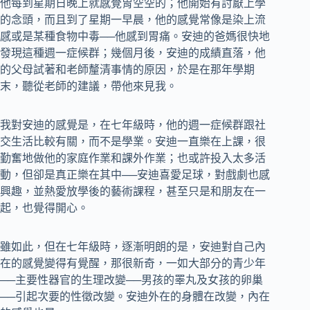
他每到星期日晚上就感覺胃空空的；他開始有討厭上學
的念頭，而且到了星期一早晨，他的感覺常像是染上流
感或是某種食物中毒──他感到胃痛。安迪的爸媽很快地
發現這種週一症候群；幾個月後，安迪的成績直落，他
的父母試著和老師釐清事情的原因，於是在那年學期
末，聽從老師的建議，帶他來見我。
我對安迪的感覺是，在七年級時，他的週一症候群跟社
交生活比較有關，而不是學業。安迪一直樂在上課，很
勤奮地做他的家庭作業和課外作業；也或許投入太多活
動，但卻是真正樂在其中──安迪喜愛足球，對戲劇也感
興趣，並熱愛放學後的藝術課程，甚至只是和朋友在一
起，也覺得開心。
雖如此，但在七年級時，逐漸明朗的是，安迪對自己內
在的感覺變得有覺醒，那很新奇，一如大部分的青少年
──主要性器官的生理改變──男孩的睪丸及女孩的卵巢
──引起次要的性徵改變。安迪外在的身體在改變，內在