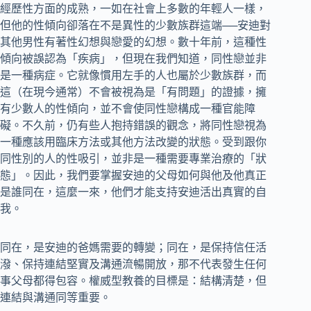
經歷性方面的成熟，一如在社會上多數的年輕人一樣，
但他的性傾向卻落在不是異性的少數族群這端──安迪對
其他男性有著性幻想與戀愛的幻想。數十年前，這種性
傾向被誤認為「疾病」，但現在我們知道，同性戀並非
是一種病症。它就像慣用左手的人也屬於少數族群，而
這（在現今通常）不會被視為是「有問題」的證據，擁
有少數人的性傾向，並不會使同性戀構成一種官能障
礙。不久前，仍有些人抱持錯誤的觀念，將同性戀視為
一種應該用臨床方法或其他方法改變的狀態。受到跟你
同性別的人的性吸引，並非是一種需要專業治療的「狀
態」。因此，我們要掌握安迪的父母如何與他及他真正
是誰同在，這麼一來，他們才能支持安迪活出真實的自
我。
同在，是安迪的爸媽需要的轉變；同在，是保持信任活
潑、保持連結堅實及溝通流暢開放，那不代表發生任何
事父母都得包容。權威型教養的目標是：結構清楚，但
連結與溝通同等重要。