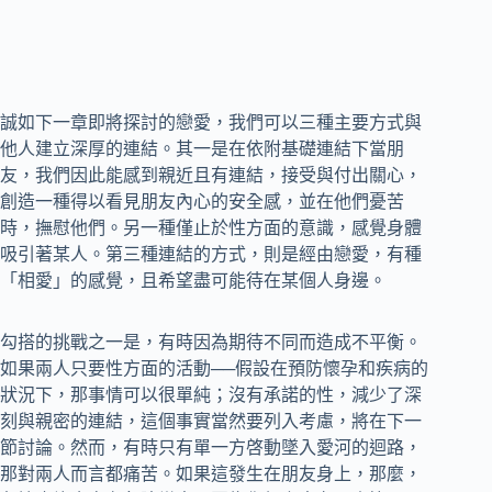
誠如下一章即將探討的戀愛，我們可以三種主要方式與
他人建立深厚的連結。其一是在依附基礎連結下當朋
友，我們因此能感到親近且有連結，接受與付出關心，
創造一種得以看見朋友內心的安全感，並在他們憂苦
時，撫慰他們。另一種僅止於性方面的意識，感覺身體
吸引著某人。第三種連結的方式，則是經由戀愛，有種
「相愛」的感覺，且希望盡可能待在某個人身邊。
勾搭的挑戰之一是，有時因為期待不同而造成不平衡。
如果兩人只要性方面的活動──假設在預防懷孕和疾病的
狀況下，那事情可以很單純；沒有承諾的性，減少了深
刻與親密的連結，這個事實當然要列入考慮，將在下一
節討論。然而，有時只有單一方啓動墜入愛河的迴路，
那對兩人而言都痛苦。如果這發生在朋友身上，那麼，