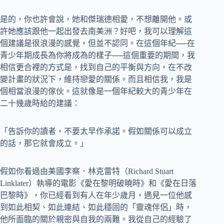
是的，你也許會說，她和傑瑞德相愛，不想離開他。或
許她應該跟他一起出發去南美洲？好吧，我可以理解這
個建議是很浪漫的感覺，但並不認同。在這個年紀──在
青少年期成長為你將成為的樣子──這個重要的期間，我
相信更合裡的方式是，找到自己的平衡與方向，在不改
變計畫的狀況下，維持戀愛的關係。而且相信我，我是
個相當浪漫的傢伙。這就像是一個年紀較大的青少年在
二十幾歲時給的建議：‬‬‬‬‬‬‬‬‬‬‬
「告訴你的讀者，不要太早作承諾。假如關係可以成立
的話，那它就會成立。」
假如你看過由美國李察．林克雷特（Richard Stuart
Linklater）執導的電影《愛在黎明破曉時》和《愛在日落
巴黎時》，你已經看到有人在年少歲月，遇見一位他感
到如此相契、如此連結、如此穩固的「靈魂伴侶」時，
他所面臨的關於親密與自我的兩難。我從自己的經驗了