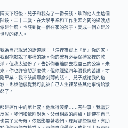
隔天下班後，兒子和我有了一番長談，聊到他人生這個
階段，二十二歲、在大學畢業和工作生涯之間的過渡期
像是什麼，也談到從一個在家的孩子，變成一個立足於
世界的成人。
我為自己說過的話道歉：「這裡事實上『是』你的家。
我很抱歉說了那樣的話。你的確有必要保持家裡的乾
淨，但我太過份了，告訴你要離開去找自己的公寓。未
來，你也許會想那麼做，但你經過四年漫長的苦讀，才
剛畢業，我不該說那麼刻薄的話。」兒子感謝我的道
歉，也說他感覺我可能被自己人生裡某些其他事情給激
怒了。
那是運作中的第七感。他說得沒錯……有些事，我需要
反省。我們和依附對象、父母相處的經驗，即使在自己
也當了父母時，依然影響著我們。理解那些經驗，有助
於我們更能存於當下、更能自我覺察，能與別人有更好