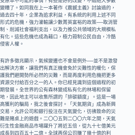
受原本不可能的事情？有些是好的改變，不過絕大多數
變糟了。如同我在上一本著作《震撼主義》討論過的，
過去四十年，企業為追求利益，有系統的利用上述不同
形式的危機，強力灌輸讓少數菁英富裕的政策──取消管
制、削減社會福利支出，以及力推公共領域的大規模私
有化。這些危機也成為藉口，極力箝制公民自由，冷酷
侵害人權。
有許多徵兆顯示，氣候變遷也不會是例外──並不是激發
出解決方案，讓我們有真正機會免於災難性的暖化，保
護我們避開勢所必然的災難，而是再度利用危機把更多
資源交付給百分之一的人。你已經見識到這個過程的初
期發展。全世界的公有森林變成私有化的林場和保留
地，因此地主可以收集所謂的「排碳額度」。這是一場
高獲利的騙局，我之後會探討。「天氣期貨」成為新興
交易，允許公司和銀行投注在天氣變化，彷彿致命的災
難是賭桌上的遊戲。二〇〇五到二〇〇六年之間，天氣
衍生性金融商品市場躍升了將近五倍，從九十七億美元
成長到四百五十二億。全球再保公司賺了幾十億的利