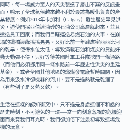
同時，每一場威力驚人的天災製造了層出不窮的反諷畫
面，喻示了全球氣候越來越不利於最該為暖化負責的產
業發展。例如2013年卡加利（Calgary）發生歷史罕見洪
災，迫使開採亞伯達油砂的石油公司高層躲起來，並且
遣送員工回家；而我們目睹運送易燃石油的火車，在崩
塌的鐵橋邊緣搖搖晃晃。又好比前一年肆虐密西西比河
的乾旱，使得水位太低，導致滿載石油和煤炭的貨船好
幾天動彈不得，只好等待美國陸軍工兵隊挖開一條通路
（而他們必須挪用同一條水路前一年歷史性洪災的重建
基金）。或者全國其他地區的燃煤發電廠暫時關閉，因
為用來汲水冷卻機器的河川，要不是過熱就是乾涸了
（有些例子是又熱又乾）。
生活在這樣的認知衝突中，只不過是身處這個不和諧的
歷史時刻，不可避免的一環──當一向刻意忽視的危機迎
面而來賞我們耳光時，我們卻加倍下注最初導致這場危
機的玩意。