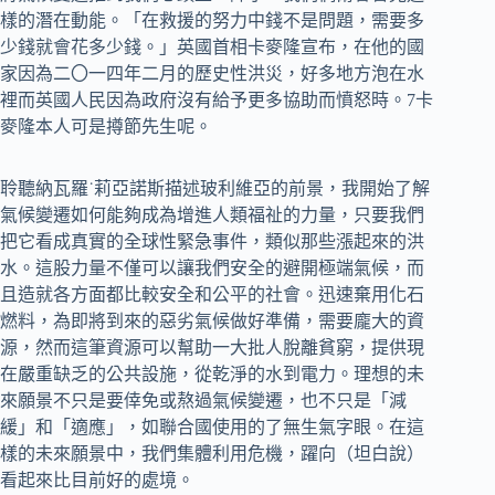
樣的潛在動能。「在救援的努力中錢不是問題，需要多
少錢就會花多少錢。」英國首相卡麥隆宣布，在他的國
家因為二〇一四年二月的歷史性洪災，好多地方泡在水
裡而英國人民因為政府沒有給予更多協助而憤怒時。7卡
麥隆本人可是撙節先生呢。
聆聽納瓦羅˙莉亞諾斯描述玻利維亞的前景，我開始了解
氣候變遷如何能夠成為增進人類福祉的力量，只要我們
把它看成真實的全球性緊急事件，類似那些漲起來的洪
水。這股力量不僅可以讓我們安全的避開極端氣候，而
且造就各方面都比較安全和公平的社會。迅速棄用化石
燃料，為即將到來的惡劣氣候做好準備，需要龐大的資
源，然而這筆資源可以幫助一大批人脫離貧窮，提供現
在嚴重缺乏的公共設施，從乾淨的水到電力。理想的未
來願景不只是要倖免或熬過氣候變遷，也不只是「減
緩」和「適應」，如聯合國使用的了無生氣字眼。在這
樣的未來願景中，我們集體利用危機，躍向（坦白說）
看起來比目前好的處境。