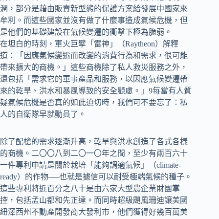
潤，部分是藉由販賣新型態的保護方案給發展中國家來
牟利。而這些國家並沒有做了什麼事造成氣候危機，但
是他們的基礎建設在氣候變遷的衝擊下極為脆弱。
在坦白的時刻，軍火巨擘「雷神」（Raytheon）解釋
道：「因應氣候變遷而改變的消費行為和需求，很可能
帶來擴大的商機。」這些商機除了私人救災服務之外，
還包括「需求它的軍事產品和服務，以因應氣候變遷帶
來的乾旱、洪水和暴風導致的安全顧慮。」9每當有人質
疑氣候危機是否真的如此迫切時，我們可不要忘了：私
人的自衛隊早就動員了。
除了配槍的需求逐漸升高，乾旱與洪水創造了各式各樣
的商機。二〇〇八到二〇一〇年之間，至少有兩百六十
一件專利申請是關於栽培「能夠調適氣候」（climate-
ready）的作物──也就是據信可以耐受極端氣候的種子。
這些專利將近百分之八十是由六家大型農企業財團掌
控，包括孟山都和先正達。而同時超級颶風珊迪讓美國
紐澤西州不動產開發商大發利市，他們獲得好幾百萬美