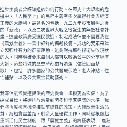
進步主義者曾經知道該如何行動。在歷史上大規模的危
機中，「人民至上」的民粹主義者多次贏得社會與經濟
正義的大勝利，最著名的包括一九二九年股市崩盤之後
的「新政」，以及二次世界大戰之後誕生的無數社會計
畫。這些政策廣受選民歡迎，制定成法律並不需要我在
《震撼主義》一書中記錄的獨裁伎倆。成功的要素是建
立起強壯有力的群眾運動，能夠對抗那些捍衛失敗現狀
的人，同時明確要求每個人都可以較為公平的分享經濟
大餅。這些特殊的歷史時刻猶有遺澤（儘管四面楚
歌），包括：許多國家的公共醫療保險、老人津貼、住
宅補貼，以及公共資金贊助藝術。
我深信氣候變遷提供的歷史機會，規模更為宏偉。為了
達成目標，將碳排放減量到諸多科學家建議的水準，我
們將再度擁有機會推動前瞻性的政策，大幅改善生活品
質，縮短貧富差距，創造大量優質工作，同時從根做起
重新活化民主制度。跟「震撼主義」的終極表現──瘋狂