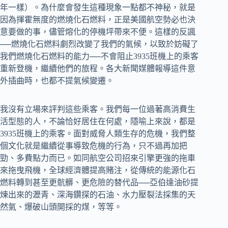
年一樣）。為什麼會發生這種現象一點都不神秘，就是
因為揮霍無度的燃燒化石燃料，正是美國航空勢必也決
意要做的事，儘管熔化的停機坪帶來不便。這樣的反諷
──燃燒化石燃料劇烈改變了我們的氣候，以致於妨礙了
我們燃燒化石燃料的能力──不會阻止3935班機上的乘客
重新登機，繼續他們的旅程。各大新聞媒體報導這件意
外插曲時，也都不提氣候變遷。
我沒有立場來評判這些乘客。我們每一位過著高消費生
活型態的人，不論恰好居住在何處，隱喻上來說，都是
3935班機上的乘客。面對威脅人類生存的危機，我們整
個文化就是繼續從事導致危機的行為，只不過再加把
勁、多費點力而已。如同航空公司招來引擎更強的拖車
來拖曳飛機，全球經濟體提高賭注，從傳統的能源化石
燃料轉到甚至更骯髒、更危險的替代品──亞伯達油砂提
煉出來的瀝青、深海鑽探的石油、水力壓裂法採集的天
然氣、爆破山頭開採的煤，等等。