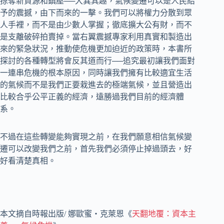
掠奪新資源和鎮壓──大異其趣，氣候變遷可以是人民給
予的震撼，由下而來的一擊。我們可以將權力分散到眾
人手裡，而不是由少數人掌握；徹底擴大公有財，而不
是支離破碎拍賣掉。當右翼震撼專家利用真實和製造出
來的緊急狀況，推動使危機更加迫近的政策時，本書所
探討的各種轉型將會反其道而行──追究最初讓我們面對
一連串危機的根本原因，同時讓我們擁有比較適宜生活
的氣候而不是我們正要栽進去的極端氣候，並且營造出
比較合乎公平正義的經濟，遠勝過我們目前的經濟體
系。
不過在這些轉變能夠實現之前，在我們願意相信氣候變
遷可以改變我們之前，首先我們必須停止掉過頭去，好
好看清楚真相。
本文摘自時報出版/ 娜歐蜜‧克萊恩《
天翻地覆：資本主