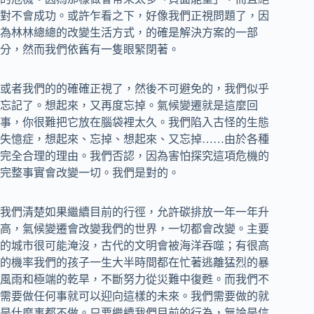
對不會成功。或許乍看之下，好像我們正視問題了，因
為林林總總的改變生活方式，的確是解決方案的一部
分，然而我們依舊有一隻眼緊閉著。
或者我們的的確確正視了，然後不可避免的，我們似乎
忘記了。想起來，又再度忘掉。氣候變遷就是這麼回
事，你很難把它放在腦袋裡太久。我們陷入古怪的生態
失憶症，想起來、忘掉、想起來、又忘掉……由於各種
完全合理的理由。我們否認，因為害怕探究這項危機的
完整事實會改變一切。我們是對的。
我們清楚如果繼續目前的行徑，允許碳排放一年一年升
高，氣候變遷會改變我們的世界，一切都會改變。主要
的城市很可能淹沒，古代的文明會被海洋吞噬；有很高
的機率我們的孩子一生大半時間都在忙著逃離猛烈的暴
風雨和極端的乾旱，不斷努力從災難中復甦。而我們不
需要做任何事就可以迎向這樣的未來。我們需要做的就
是什麼事都不做。只要繼續我們目前的行為，無論是信