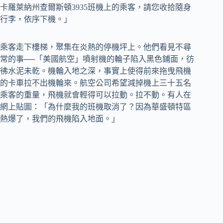
卡羅萊納州查爾斯頓3935班機上的乘客，請您收拾隨身
行李，依序下機。」
乘客走下樓梯，聚集在炎熱的停機坪上。他們看見不尋
常的事──「美國航空」噴射機的輪子陷入黑色鋪面，彷
彿水泥未乾。機輪入地之深，事實上使得前來拖曳飛機
的卡車拉不出機輪來。航空公司希望減掉機上三十五名
乘客的重量，飛機就會輕得可以拉動。拉不動。有人在
網上貼圖：「為什麼我的班機取消了？因為華盛頓特區
熱爆了，我們的飛機陷入地面。」