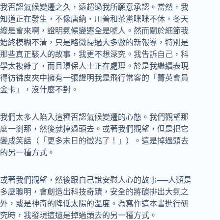
我否認氣候變遷之久，遠超過我所願意承認。當然，我
知道正在發生，不像唐納‧川普和茶黨喋喋不休，冬天
總是會來啊，證明氣候變遷全是唬人。然而關於細節我
始終模糊不清，只是略微掃過大多數的新報導，特別是
那些真正駭人的故事，我更不想深究。我告訴自己，科
學太複雜了，而且環保人士正在處理。於是我繼續表現
得彷彿皮夾中擁有一張證明我是飛行常客的「菁英會員
金卡」，沒什麼不對。
我們太多人陷入這種否認氣候變遷的心態。我們觀望那
麼一剎那，然後就掉過頭去。或著我們觀望，但是把它
變成笑話（「更多末日的徵兆了！」）。這是掉過頭去
的另一種方式。
或著我們觀望，然後跟自己說安慰人心的故事──人類是
多麼聰明，會創造出科技奇蹟，安全的將碳排出大氣之
外，或是神奇的降低太陽的溫度。為寫作這本書進行研
究時，我發現這還是掉過頭去的另一種方式。