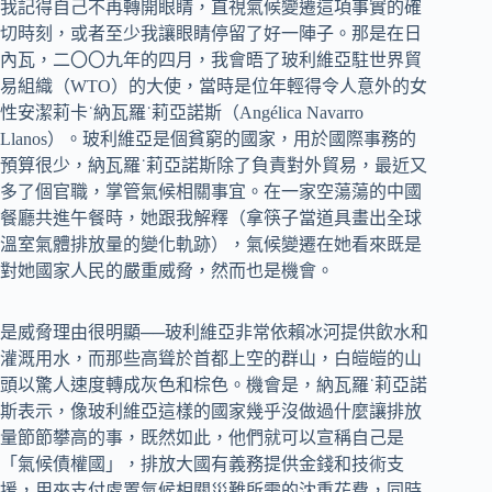
我記得自己不再轉開眼睛，直視氣候變遷這項事實的確
切時刻，或者至少我讓眼睛停留了好一陣子。那是在日
內瓦，二〇〇九年的四月，我會晤了玻利維亞駐世界貿
易組織（WTO）的大使，當時是位年輕得令人意外的女
性安潔莉卡˙納瓦羅˙莉亞諾斯（Angélica Navarro
Llanos）。玻利維亞是個貧窮的國家，用於國際事務的
預算很少，納瓦羅˙莉亞諾斯除了負責對外貿易，最近又
多了個官職，掌管氣候相關事宜。在一家空蕩蕩的中國
餐廳共進午餐時，她跟我解釋（拿筷子當道具畫出全球
溫室氣體排放量的變化軌跡），氣候變遷在她看來既是
對她國家人民的嚴重威脅，然而也是機會。
是威脅理由很明顯──玻利維亞非常依賴冰河提供飲水和
灌溉用水，而那些高聳於首都上空的群山，白皚皚的山
頭以驚人速度轉成灰色和棕色。機會是，納瓦羅˙莉亞諾
斯表示，像玻利維亞這樣的國家幾乎沒做過什麼讓排放
量節節攀高的事，既然如此，他們就可以宣稱自己是
「氣候債權國」，排放大國有義務提供金錢和技術支
援，用來支付處置氣候相關災難所需的沈重花費，同時