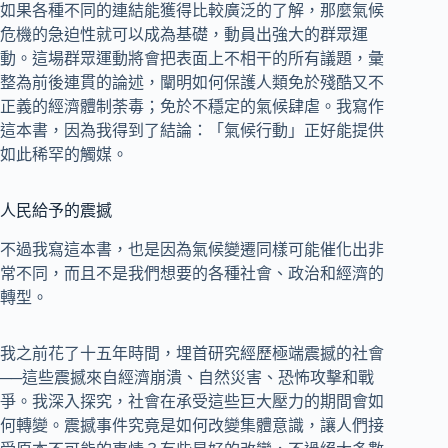
如果各種不同的連結能獲得比較廣泛的了解，那麼氣候
危機的急迫性就可以成為基礎，動員出強大的群眾運
動。這場群眾運動將會把表面上不相干的所有議題，彙
整為前後連貫的論述，闡明如何保護人類免於殘酷又不
正義的經濟體制荼毒；免於不穩定的氣候肆虐。我寫作
這本書，因為我得到了結論：「氣候行動」正好能提供
如此稀罕的觸媒。
人民給予的震撼
不過我寫這本書，也是因為氣候變遷同樣可能催化出非
常不同，而且不是我們想要的各種社會、政治和經濟的
轉型。
我之前花了十五年時間，埋首研究經歷極端震撼的社會
──這些震撼來自經濟崩潰、自然災害、恐怖攻擊和戰
爭。我深入探究，社會在承受這些巨大壓力的期間會如
何轉變。震撼事件究竟是如何改變集體意識，讓人們接