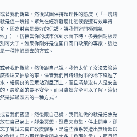
或著我們觀望，然後試圖保持超理性的態度（「一塊錢
就是值一塊錢。聚焦在經濟發展比氣候變遷有效率得
多，因為財富是最好的保護，讓我們避開極端氣
候」），彷彿當你的城市沉到水面下時，多幾個銅板差
別可大了。如果你剛好是位開口閉口政策的專家，這也
是一種掉過頭去的方式。
或者我們觀望，然後跟自己說，我們太忙了沒法去管這
麼遙遠又抽象的事，儘管我們目睹紐約市的地下鐵進了
水，紐奧良的民眾站到屋頂上，而且清楚沒有人是安全
的，最脆弱的最不安全。而且雖然完全可以了解，這仍
然是掉過頭去的一種方式。
或者我們觀望，然後跟自己說，我們能做的就是把焦點
放在自己身上。靜坐冥想、逛農夫市集、停止開車，卻
忘了嘗試去真正改變體系，是這些體系製造出無所遁逃
的危機。因為那樣做會帶來太多「負面能量」，而且絕