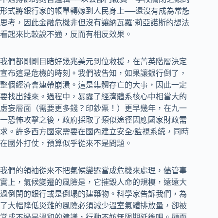
形式將銀行家的帳單轉嫁到人民身上──還沒有成為常態
思考，因此金融危機非但沒有讓納瓦羅˙莉亞諾斯的想法
看起來比較說不通，反而有相反效果。
我們都剛剛目睹好幾兆美元到位救援，在菁英階層決定
宣布這是危機的時刻。我們被告知，如果讓銀行倒了，
整個經濟會連帶崩潰。這是集體存亡的大事，因此一定
要找出錢來。過程中，暴露了經濟體系核心中相當大的
虛妄層面（需要更多錢？印鈔票！）更早幾年，在九一
一恐怖攻擊之後，政府採取了類似途徑因應國家財政需
求。許多西方國家需要在國內建立安全/監視系統，同時
在國外打仗，預算似乎從來不是問題。
我們的領袖從來不把氣候變遷當成危機來處理，儘管事
實上，氣候變遷的風險是，它摧毀人命的規模，遠遠大
過倒閉的銀行或是倒塌的建築物。科學家告訴我們，為
了大幅降低災難的風險必須減少溫室氣體排放量，卻被
當成不過是溫和的建議，行動不妨無限期延後吧。顯而