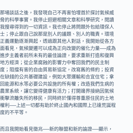
那場談話之後，我發現自己不再害怕埋首於探討氣候威
脅的科學事實。我停止迴避相關文章和科學研究，閱讀
我搜尋得到的一切資訊。我也停止將問題外包給環保人
士；停止跟自己說那是別人的議題、別人的職責。環境
正義運動逐漸興起，透過跟其他人對話，我開始從各方
面看見，氣候變遷可以成為正向改變的催化力量──成為
進步主義者前所未有的最佳論證，要求重新打造和復興
地方經濟；從企業腐蝕的影響力中奪回我們的民主制
度；阻擋有害的自由貿易新協定，改寫舊的條約；投資
在缺錢的公共基礎建設，例如大眾運輸和合宜住宅；拿
回能源和水等必要公共設施的所有權；改造我們生病的
農業系統，讓它變得健康有活力；打開邊界接納因氣候
衝擊流離失所的移民，同時終於懂得尊重原住民的土地
權利──上述一切都有助於終止國內和國際上已達荒誕程
度的不平等。
而且我開始看見徵兆──新的聯盟和新的論證──顯示，