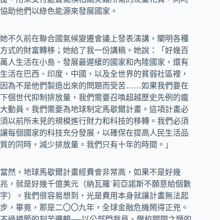
協助他們以綠色能源來發展國家。
她不久前在聯合國氣候變遷會議上發表演講，闡明各種
方式的財富轉移；她給了我一份講稿。她說：「好幾百
萬人生活在小島、發展最遲緩的國家和內陸國家，還有
生活在巴西、印度、中國，以及全世界的貧弱社區裡，
因為不是他們製造出來的問題而受苦……如果我們要在
下個世代抑制排放量，我們需要召喚超越歷史先例的龐
大動員。我們需要為地球制定馬歇爾計畫。這項計畫必
須以前所未見的規模進行財力和科技的移轉。我們必須
讓每個國家的科技充分發展，以確保在提高人民生活品
質的同時，減少排放量。我們只有十年的時間。」
當然，地球馬歇爾計畫經費會非常高，如果不是好幾
兆，就是好幾千億美元（納瓦羅˙莉亞諾斯不願意給個數
字）。我們很容易想到，光是費用本身就讓計畫無法起
步，畢竟，那是二〇〇九年，全球金融危機鬧得正兇。
不過撙節的刻苦邏輯──以公部門裁員、學校關閉之類的