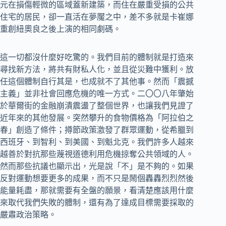
元在損傷輕微的區域蓋新建築，而住在嚴重受損的公共
住宅的居民，卻一直活在夢魘之中，差不多就是卡崔娜
重創紐奧良之後上演的相同劇碼。
這一切都沒什麼好吃驚的。我們目前的體制就是打造來
尋找新方法，將共有財私人化，並且從災難中獲利。放
任這個體制自行其是，也成就不了其他事。然而「震撼
主義」並非社會回應危機的唯一方式。二〇〇八年肇始
於華爾街的金融崩潰震盪了整個世界，也讓我們見證了
近年來的其他發展。突然攀升的食物價格為「阿拉伯之
春」創造了條件；撙節政策激發了群眾運動，從希臘到
西班牙、到智利、到美國、到魁北克。我們許多人越來
越善於對抗那些蔑視道德利用危機掠奪公共領域的人。
然而那些抗議也顯示出，光是說「不」是不夠的。如果
反對運動想要更多的成果，而不只是鬧個轟轟烈烈然後
能量耗盡，那就需要有全盤的願景，看清楚應該用什麼
來取代我們失敗的體制，還有為了達成目標需要採取的
嚴肅政治策略。