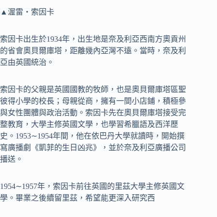
▲渥雷‧索因卡
索因卡出生於1934年，出生地是奈及利亞西南方奧貢州
的省會奧貝爾庫塔，距離幾內亞灣不遠。當時，奈及利
亞由英國統治。
索因卡的父親是英國國教的牧師，也是奧貝爾庫塔區聖
彼得小學的校長；母親從商，擁有一間小店鋪，積極參
與女性團體與政治活動。索因卡先在奧貝爾庫塔接受完
整教育，大學主修英國文學，也學習希臘語及西洋歷
史。1953∼1954年間，他在依巴丹大學就讀時，開始撰
寫廣播劇《凱菲的生日凶兆》，並於奈及利亞廣播公司
播送。
1954∼1957年，索因卡前往英國的里茲大學主修英國文
學。畢業之後續留里茲，希望能更深入研究西