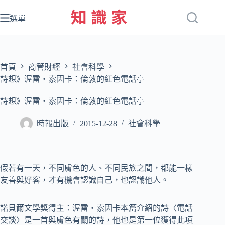
跳
至
選單
主
要
內
容
首頁
商管財經
社會科學
詩想》渥雷‧索因卡：倫敦的紅色電話亭
詩想》渥雷‧索因卡：倫敦的紅色電話亭
時報出版
2015-12-28
社會科學
假若有一天，不同膚色的人、不同民族之間，都能一樣
友善與好客，才有機會認識自己，也認識他人。
諾貝爾文學獎得主：渥雷‧索因卡本篇介紹的詩〈電話
交談〉是一首與膚色有關的詩，他也是第一位獲得此項