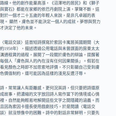
路線。他的創作能量高漲，《沼澤地的居民》和《獅子
與寶石》都能在家鄉的依巴丹劇院上演，掌聲不斷，這
對於一個才二十五歲的年輕人來說，是非凡卓越的表
現。 顯然，膚色並不能決定一個人的成就，夢想與努力
才決定了他的未來。
〈電話交談〉這首短詩撰寫於索因卡寓居英國期間（大
約1958年），描述透過公用電話與未曾謀面的房東太太
溝通租賃的過程，展開了一段關於膚色的辯論，提醒著
每個人「膚色與人的內在沒有任何因果關係」。假若在
看見顏色之時即不加思索地評價，不只彰顯自己受到膚
色價值制約，還可能因為這樣的淺見反遭汙辱。
詩，常常讓人有距離感，更何況英詩，但只要把詩還原
成故事，把濃縮的文字放回詩人寫作當下的情境或心情
裡，自然能夠輕易地解開這些文字之間隱藏的涵義。而
且因為索因卡擅長使用戲劇技巧，於是閱讀〈電話交
談〉就沒想像中的困難。詩中的對話非常鮮明，只要先