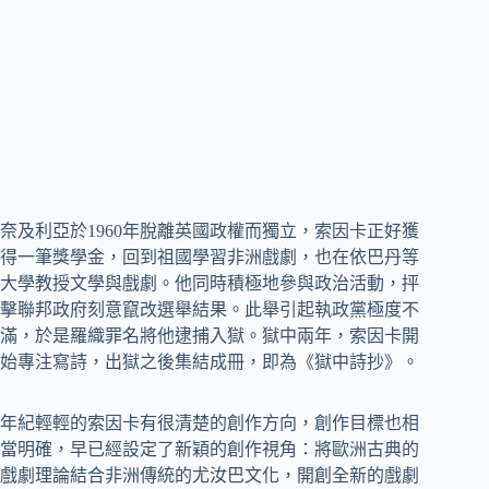
奈及利亞於1960年脫離英國政權而獨立，索因卡正好獲
得一筆獎學金，回到祖國學習非洲戲劇，也在依巴丹等
大學教授文學與戲劇。他同時積極地參與政治活動，抨
擊聯邦政府刻意竄改選舉結果。此舉引起執政黨極度不
滿，於是羅織罪名將他逮捕入獄。獄中兩年，索因卡開
始專注寫詩，出獄之後集結成冊，即為《獄中詩抄》。
年紀輕輕的索因卡有很清楚的創作方向，創作目標也相
當明確，早已經設定了新穎的創作視角：將歐洲古典的
戲劇理論結合非洲傳統的尤汝巴文化，開創全新的戲劇