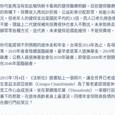
你可能再沒有如此暢快刷卡看病的健保醫療照顧。目前健保醫療支
的架構下，保費收入再加計菸捐、公益彩券分配款等，尚能小有盈餘
元。但老年人的健保支出是國民平均的3.5倍，而人口老化將急
不變，理論上二代健保補充保費很快也會入不敷出。未來勢將走
額等等各種方式，這代表，未來健保若還能維持，不是保費增，
你可能提領不到預期的退休金和年金。台灣至2014年為止，各
革，2019年後會陸續面臨破產。最早會是軍人退撫基金，2019
破產；公務人員退撫基金會在2030年破產；即使是2008年才
在2046年面臨破產。
2015年7月4日，《法新社》臉書貼上一張照片，讓全世界已老
生查茲法提亞迪斯（Giorgos Chatzifotiadis）為了幫老
苦工作心血成泡沫，坐在第撒隆尼基（Thessaloniki）一家
暴下的悲歌，在退休高齡者身上最淒涼。同樣年金保險高負債的
在銀行門前哭泣？