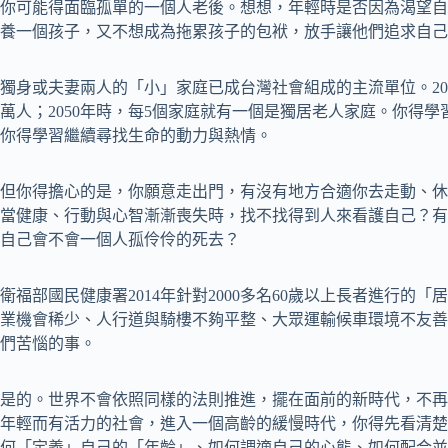
你可能得面臨孤單的一個人老後。想想，年輕時是否因為渴望自
養一個孩子，又不想成為拖累孩子的包袱，放手讓他們追求自己
獨身或夫妻兩人的「小」家庭已成台灣社會組成的主流單位。20
萬人；2050年時，每5個家庭就有一個是獨居老人家庭。你得
你得學習繼續尋找生命的動力與熱情。
但你得擔心的是，你願意走出門，有沒有地方合適你去走動、休
當健康、行動與心智漸漸喪失時，找不找得到人來看護自己？有
自己會不會一個人孤伶伶的死去？
衛福部國民健康署2014年針對2000多名60歲以上長者進行
業機會稀少、人行道與騎樓不夠平整、大眾運輸候車環境不友善
們苦惱的事。
是的。世界不會依照同樣的法則推進，擺在面前的新時代，不再
年輕而有活力的社會，進入一個高齡的緩慢時代，你得先看清楚
何「定義」自己的「年齡」、如何調適自己的心態、如何配合並