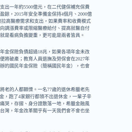
出一年約5500億元，在二代健保補充保費
，2015年安全準備金保持4個月、2000億
速拉高醫療需求和支出，如果費率和收費模式
向調漲費率或限縮醫療給付、提高就醫自付
就是看病負擔變重，更可能是兩者皆具。
項年金保險負債超過18兆，如果各項年金未改
年便將破產；教育人員退撫及勞保會在2027年
剛開辦的國民年金保險（簡稱國民年金），也會
或將老的人都顫慄。一名77歲的退休希臘老先
婆提領退休金，跑了4家銀行都領不出退休金，一輩子辛
銀行前痛哭，存摺、身分證散落一地，希臘金融風
台灣，年金改革關乎有一天我們會不會也坐