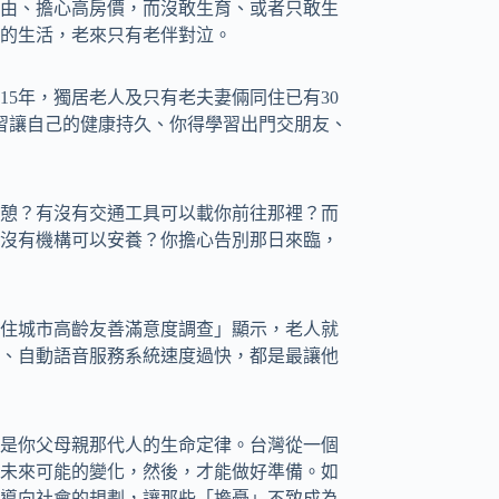
由、擔心高房價，而沒敢生育、或者只敢生
的生活，老來只有老伴對泣。
15年，獨居老人及只有老夫妻倆同住已有30
學習讓自己的健康持久、你得學習出門交朋友、
憩？有沒有交通工具可以載你前往那裡？而
沒有機構可以安養？你擔心告別那日來臨，
的「居住城市高齡友善滿意度調查」顯示，老人就
、自動語音服務系統速度過快，都是最讓他
是你父母親那代人的生命定律。台灣從一個
未來可能的變化，然後，才能做好準備。如
導向社會的規劃，讓那些「擔憂」不致成為