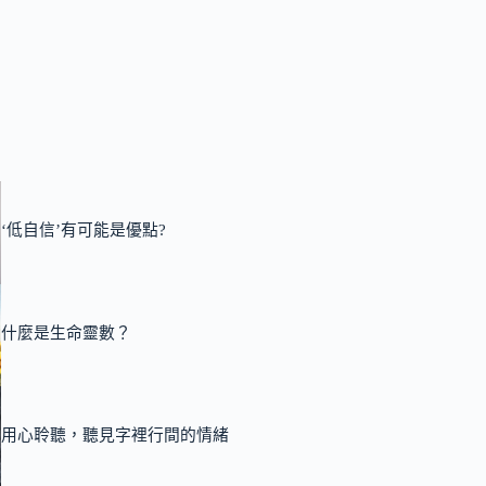
‘低自信’有可能是優點?
什麼是生命靈數？
用心聆聽，聽見字裡行間的情緒