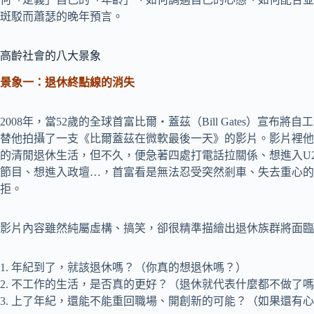
斑駁而蕭瑟的晚年預言。
高齡社會的八大景象
景象一：退休終點線的消失
2008年，當52歲的全球首富比爾‧蓋茲（Bill Gates）宣布
替他拍攝了一支《比爾蓋茲在微軟最後一天》的影片。影片裡他
的清閒退休生活，但不久，便急著四處打電話拉關係、想進入U
節目、想進入政壇…，首富看是無法忍受突然剎車、失去重心的
拒。
影片內容雖然純屬虛構、搞笑，卻很精準描繪出退休族群將面臨
1. 年紀到了，就該退休嗎？（你真的想退休嗎？）
2. 不工作的生活，是否真的更好？（退休就代表什麼都不做了
3. 上了年紀，還能不能重回職場、開創新的可能？（如果還有