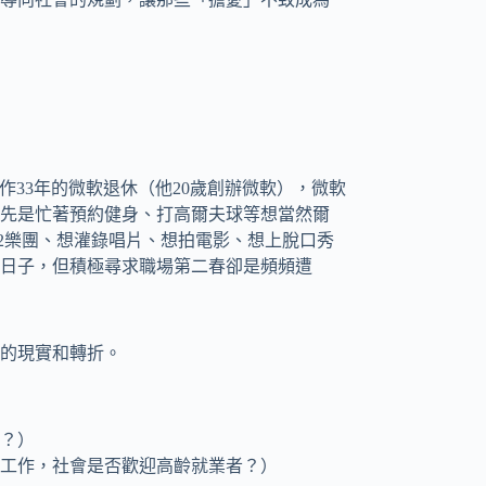
將自工作33年的微軟退休（他20歲創辦微軟），微軟
先是忙著預約健身、打高爾夫球等想當然爾
2樂團、想灌錄唱片、想拍電影、想上脫口秀
日子，但積極尋求職場第二春卻是頻頻遭
的現實和轉折。
嗎？）
心工作，社會是否歡迎高齡就業者？）