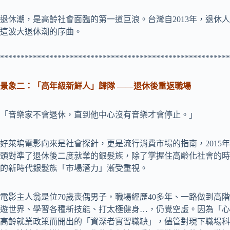
退休潮，是高齡社會面臨的第一道巨浪。台灣自2013年，退休
這波大退休潮的序曲。
********************************************************
景象二：「高年級新鮮人」歸隊 ——退休後重返職場
「音樂家不會退休，直到他中心沒有音樂才會停止。」
好萊塢電影向來是社會探針，更是流行消費市場的指南，2015年上映
頭對準了退休後二度就業的銀髮族，除了掌握住高齡化社會的時
的新時代銀髮族「巿場潛力」漸受重視。
電影主人翁是位70歲喪偶男子，職場經歷40多年、一路做到高
遊世界、學習各種新技能、打太極健身…，仍覺空虛。因為「心
高齡就業政策而開出的「資深者實習職缺」，儘管對現下職場科