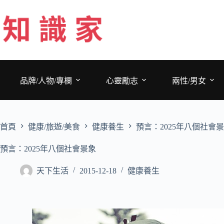
跳
至
主
要
內
容
品牌/人物/專欄
心靈勵志
兩性/男女
首頁
健康/旅遊/美食
健康養生
預言：2025年八個社會
預言：2025年八個社會景象
天下生活
2015-12-18
健康養生