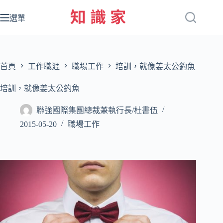
跳
至
選單
主
要
內
容
首頁
工作職涯
職場工作
培訓，就像姜太公釣魚
培訓，就像姜太公釣魚
聯強國際集團總裁兼執行長/杜書伍
2015-05-20
職場工作