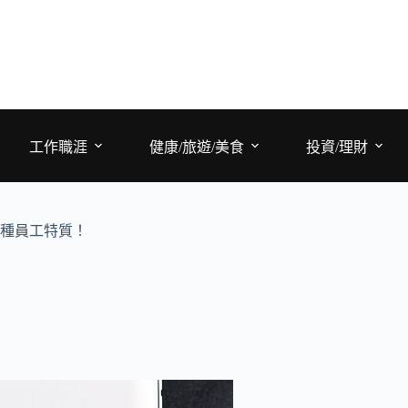
工作職涯
健康/旅遊/美食
投資/理財
5種員工特質！