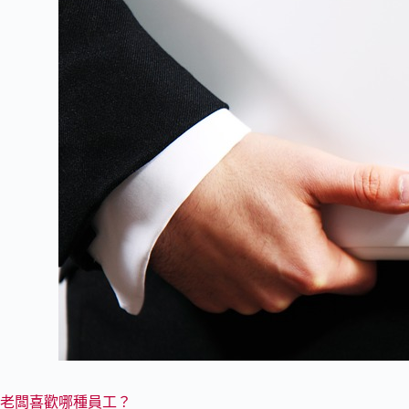
老闆喜歡哪種員工？