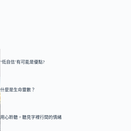
‘低自信’有可能是優點?
什麼是生命靈數？
用心聆聽，聽見字裡行間的情緒