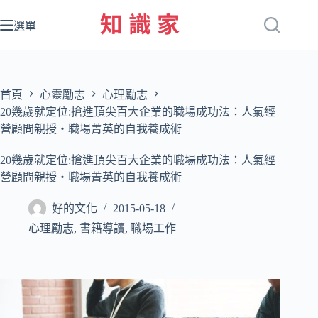
跳
至
選單
主
要
內
容
首頁
心靈勵志
心理勵志
20幾歲就定位:搶進頂尖百大企業的職場成功法：人氣經
營顧問親授‧職場菁英的自我養成術
20幾歲就定位:搶進頂尖百大企業的職場成功法：人氣經
營顧問親授‧職場菁英的自我養成術
好的文化
2015-05-18
心理勵志
,
書籍導讀
,
職場工作