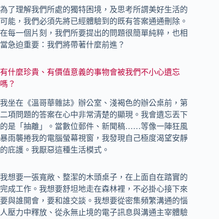
為了理解我們所處的獨特困境，及思考所謂美好生活的
可能，我們必須先將已經體驗到的既有答案通通刪除。
在每一個片刻，我們所要提出的問題很簡單純粹，也相
當急迫重要：我們將帶著什麼前進？
有什麼珍貴、有價值意義的事物會被我們不小心遺忘
嗎？
我坐在《溫哥華雜誌》辦公室、淺褐色的辦公桌前，第
二項問題的答案在心中非常清楚的顯現。我會遺忘丟下
的是「抽離」。當數位郵件、新聞稿……等像一陣狂風
暴雨襲捲我的電腦螢幕視窗，我發現自己極度渴望安靜
的庇護。我厭惡這種生活模式。
我想要一張寬敞、整潔的木頭桌子，在上面自在踏實的
完成工作。我想要舒坦地走在森林裡，不必掛心接下來
要與誰開會，要和誰交談。我想要從密集頻繁溝通的惱
人壓力中釋放、從永無止境的電子訊息與溝通主宰體驗