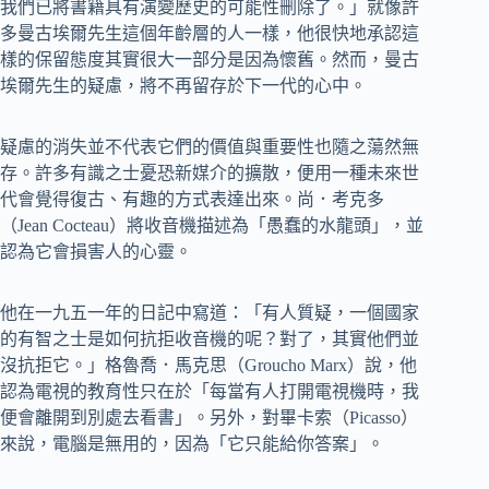
我們已將書籍具有演變歷史的可能性刪除了。」就像許
多曼古埃爾先生這個年齡層的人一樣，他很快地承認這
樣的保留態度其實很大一部分是因為懷舊。然而，曼古
埃爾先生的疑慮，將不再留存於下一代的心中。
疑慮的消失並不代表它們的價值與重要性也隨之蕩然無
存。許多有識之士憂恐新媒介的擴散，便用一種未來世
代會覺得復古、有趣的方式表達出來。尚．考克多
（Jean Cocteau）將收音機描述為「愚蠢的水龍頭」，並
認為它會損害人的心靈。
他在一九五一年的日記中寫道：「有人質疑，一個國家
的有智之士是如何抗拒收音機的呢？對了，其實他們並
沒抗拒它。」格魯喬．馬克思（Groucho Marx）說，他
認為電視的教育性只在於「每當有人打開電視機時，我
便會離開到別處去看書」。另外，對畢卡索（Picasso）
來說，電腦是無用的，因為「它只能給你答案」。