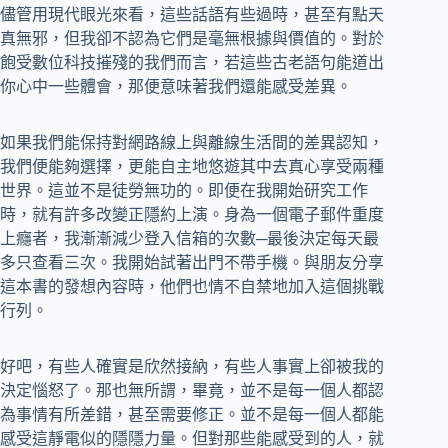
儘管用現代眼光來看，這些話語有些過時，甚至有點天
真無邪，但我卻不認為它們是毫無根據與價值的。對於
飽受數位科技摧殘的我們而言，若這些古老語句能道出
你心中一些體會，那便意味著我們還能感受差異。
如果我們能保持對網路線上與離線生活間的差異認知，
我們便能夠選擇，更能自主地悠遊其中去真心享受兩種
世界。這並不是徒勞無功的。即便在我開始研究工作
時，就有許多改變正隱約上演。身為一個電子郵件重度
上癮者，我漸漸減少登入信箱的次數─最後決定每天最
多只查看三次。我開始試著出門不帶手機。與朋友分享
這本書的發想內容時，他們也情不自禁地加入這個挑戰
行列。
好吧，有些人確實是欣然接納，有些人事實上卻被我的
決定惱怒了。那也無所謂，畢竟，並不是每一個人都認
為事情有所差錯，甚至需要修正。並不是每一個人都能
感受這靜電似的隱隱力量。但對那些能感受到的人，就