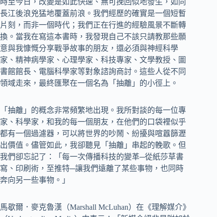
時至今日，改變是如此快速、無可挽回似地發生，如同
長江後浪兇猛地覆蓋前浪。我們經歷的確實是一個短暫
片刻，而非一個時代；我們正在行進的經驗風景不斷轉
換。當我在寫這本書時，我發現自己不該只請教那些願
意與我慷慨分享戰爭故事的朋友，還必須與神經科學
家、精神病學家、心理學家、科技專家、文學教授、圖
書館館長、電腦科學家等對象諮詢商討。這些人從不同
領域走來，最終匯聚在一個名為「抽離」的小徑上。
「抽離」的概念非常頻繁地出現。我所對談的每一位專
家、科學家，和我的每一個朋友，在他們的口袋裡似乎
都有一個過濾器，可以將世界的吵鬧、紛擾與喧囂篩瀝
出價值。儘管如此，我卻聽見「抽離」串起的輓歌。但
我們卻忘記了：「每一次傳播科技的變革─從紙莎草書
寫、印刷術，至推特─讓我們遠離了某些事物，也同時
奔向另一些事物。」
馬歇爾．麥克魯漢（Marshall McLuhan）在《理解媒介》