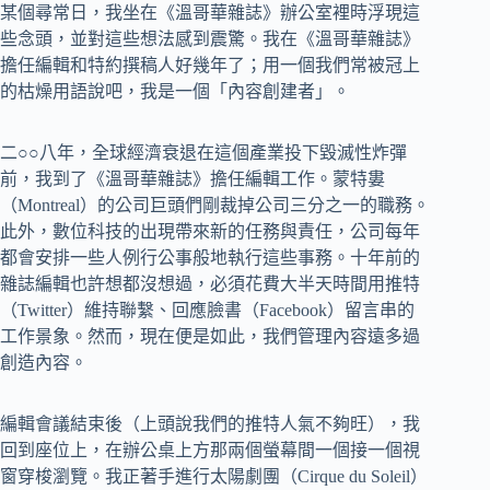
某個尋常日，我坐在《溫哥華雜誌》辦公室裡時浮現這
些念頭，並對這些想法感到震驚。我在《溫哥華雜誌》
擔任編輯和特約撰稿人好幾年了；用一個我們常被冠上
的枯燥用語說吧，我是一個「內容創建者」。
二○○八年，全球經濟衰退在這個產業投下毀滅性炸彈
前，我到了《溫哥華雜誌》擔任編輯工作。蒙特婁
（Montreal）的公司巨頭們剛裁掉公司三分之一的職務。
此外，數位科技的出現帶來新的任務與責任，公司每年
都會安排一些人例行公事般地執行這些事務。十年前的
雜誌編輯也許想都沒想過，必須花費大半天時間用推特
（Twitter）維持聯繫、回應臉書（Facebook）留言串的
工作景象。然而，現在便是如此，我們管理內容遠多過
創造內容。
編輯會議結束後（上頭說我們的推特人氣不夠旺），我
回到座位上，在辦公桌上方那兩個螢幕間一個接一個視
窗穿梭瀏覽。我正著手進行太陽劇團（Cirque du Soleil）