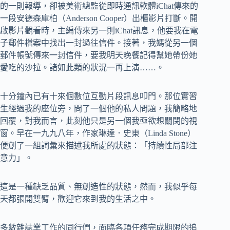
的一則報導，卻被美術總監從即時通訊軟體iChat傳來的
一段安德森庫柏（Anderson Cooper）出櫃影片打斷。開
啟影片觀看時，主編傳來另一則iChat訊息，他要我在電
子郵件檔案中找出一封過往信件。接著，我媽從另一個
郵件帳號傳來一封信件，要我明天晚餐記得幫她帶份她
愛吃的沙拉。諸如此類的狀況一再上演……。
十分鐘內已有十來個數位互動片段訊息叩門。那位實習
生經過我的座位旁，問了一個他的私人問題，我簡略地
回覆，對我而言，此刻他只是另一個我亟欲想關閉的視
窗。早在一九九八年，作家琳達．史東（Linda Stone）
便創了一組詞彙來描述我所處的狀態：「持續性局部注
意力」。
這是一種缺乏品質、無創造性的狀態，然而，我似乎每
天都張開雙臂，歡迎它來到我的生活之中。
多數雜誌業工作的同行們，面臨各項任務完成期限的追