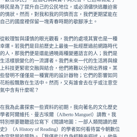
移民是為了提升自己的公民地位，或必須儘快逃離迫害
的情狀。然而，對我和我的同儕而言，我們更期望能在
自己的國度裡保留一塊青春時期的歇腳淨土。
從較理智與謹慎的眼光觀看，我們的處境其實也是一種
幸運。若我們是目前歷史上最後一批經歷過前網路時代
的人，那我們便是還能通曉兩種變遷語言的人；我們是
生活樣貌變化的一流譯者。我們未來一代的生活將與線
上科技更緊密交融與結合，他們將難以分辨出界線。某
些發明不僅僅是一種實用的設計器物；它們的影響如同
花粉般飄散在生活中。然而，又有誰會去在乎或注意空
氣中含有什麼呢？
在我為此書探索一些資料的初期，我向著名的文化歷史
學者阿爾維托．曼古埃爾（Alberto Manguel）請教。我
特別想要聽聽這位寫下《閱讀地圖：一部人類閱讀的歷
史》（A History of Reading）的學者如何看待當今朝數位
內容發展的趨勢。「我僅能以自身經驗來描述，」他告