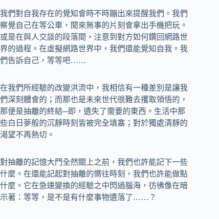
我們對自我存在的覺知會時不時蹦出來提醒我們。我們
察覺自己在等公車，閒來無事的片刻會拿出手機把玩。
或是在與人交談的段落間，注意到對方如何鑽回網路世
界的過程。在虛擬網路世界中，我們還能覺知自我。我
們告訴自己，等等吧……
在我們所經驗的改變洪流中，我相信有一種差別是讓我
們深刻體會的；而那也是未來世代很難去攫取領悟的，
那便是抽離的終結─即，遺失了需要的東西。生活中那
些白日夢般的沉靜時刻皆被完全填塞；對於獨處清靜的
渴望不再熱切。
對抽離的記憶大門全然關上之前，我們也許能記下一些
什麼。在還能記起對抽離的嚮往時刻，我們也許能做點
什麼。它在急速變換的經驗之中閃過腦海，彷彿像在暗
示著：等等，是不是有什麼事物遺落了……？