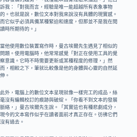
訴我：「對我而言，經驗是唯一能超越所有表象事物
的。也就是說，數位文本對我來說沒有具體的現實感。
而它似乎必須具備某種緊迫和速度，但那並不是我在閱
讀時所期待的。」
當他使用數位裝置寫作時，曼古埃爾先生遇見了相似的
問題。使用電腦時，他常常感覺「對正在使用工具的覺
察意識。它時不時需要更新或某種程度的修理，」然
而，相較之下，筆就比較像是他的身體與心靈的自然延
伸。
此外，電腦上的數位文本呈現就像一樣完工的成品，絲
毫沒有編輯校訂的痕跡與破綻。「你看不到文本的發展
脈絡，」曼古埃爾先生說。「其實這也有種悲劇成分，
現今的文本寫作似乎在讀者面前才真正存在。彷彿它們
沒有過去。