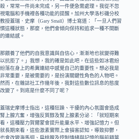
殺，常常一件尚未完成，另一件便急需處理。我從不忽
視電腦和手機裡各種功能的提醒。加州大學洛杉磯分校
教授蓋瑞．史摩（Gary Small）博士寫道：「一旦人們習
慣這種狀態，那麼，他們會傾向保持和追求一種不間斷
的連結感。
那餵養了他們的自我意識與自信心，漸漸地也就變得難
以抗拒了。」我想，我的確是如此吧，在這些如冰雹紛
紛落在身上的希冀連結中感覺自己的重要性。想必我是
非常重要，是被需要的，是扮演關鍵性角色的人物吧。
然而，在雜誌社工作幾年後，我對這些數位訊息的態度
改變了。到底是什麼不同了呢？
蓋瑞史摩博士指出，這種狂躁、干擾的內心氛圍會造成
腎上腺亢奮，增強反質醇及腎上腺素分泌：「就短期來
看，這種壓力賀爾蒙會提升能量水平、增強記憶力。但
就長期來看，這些激素實際上會損害認知，導致抑鬱，
也會改變海馬迴、扁桃腺及控制情緒與記憶的腦前額葉