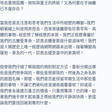
地去重視孤獨、無知與匱乏的終結？又為何要在乎抽離
已不復存在？
當我愈是去注意和思考我們生活中所經歷的轉變─我們
朝著線上科技飛奔而去，而漸漸遠離那些珍貴罕有、具
體的事物─就愈想了解經歷的本質。我們正經歷專屬於
我們的古騰堡革命，認真去體會那是什麼滋味吧！我們
是人類歷史上唯一經歷過網際網路未出現，接著轉變為
蓬勃、普及的一代，認真去感受當中的差異吧！
假使我們仔細了解遊戲的規則制定方式，重新分類出哪
些是我們想參與的，哪些是想屏除的，然後為之命名新
的遊戲名稱，那麼，我們是否能保留早期生活中那些重
要的事物，不讓它們被科技浪潮吞噬覆蓋呢？抑或是，
我們會永遠遺忘匱乏的價值，只重視獲得？也的確，如
果我們幾乎想不起來匱乏帶給我們的平靜與快樂，更遑
論我們要找回被剝奪的什麼。