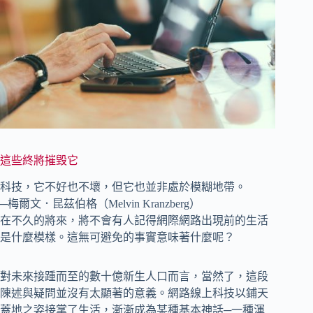
這些終將摧毀它
科技，它不好也不壞，但它也並非處於模糊地帶。
─梅爾文．昆茲伯格（Melvin Kranzberg）
在不久的將來，將不會有人記得網際網路出現前的生活
是什麼模樣。這無可避免的事實意味著什麼呢？
對未來接踵而至的數十億新生人口而言，當然了，這段
陳述與疑問並沒有太顯著的意義。網路線上科技以鋪天
蓋地之姿接掌了生活，漸漸成為某種基本神話─一種渾