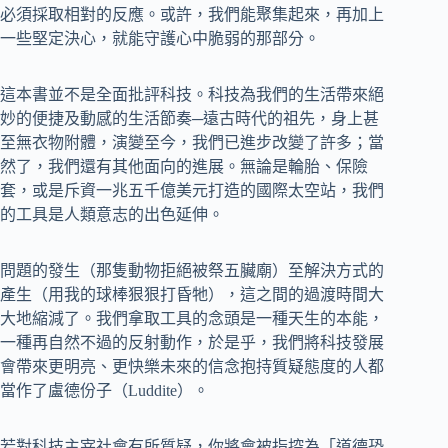
必須採取相對的反應。或許，我們能聚集起來，再加上
一些堅定決心，就能守護心中脆弱的那部分。
這本書並不是全面批評科技。科技為我們的生活帶來絕
妙的便捷及動感的生活節奏─遠古時代的祖先，身上甚
至無衣物附體，演變至今，我們已進步改變了許多；當
然了，我們還有其他面向的進展。無論是輪胎、保險
套，或是斥資一兆五千億美元打造的國際太空站，我們
的工具是人類意志的出色延伸。
問題的發生（那隻動物拒絕被祭五臟廟）至解決方式的
產生（用我的球棒狠狠打昏牠），這之間的過渡時間大
大地縮減了。我們拿取工具的念頭是一種天生的本能，
一種再自然不過的反射動作，於是乎，我們將科技發展
會帶來更明亮、更快樂未來的信念抱持質疑態度的人都
當作了盧德份子（Luddite）。
若對科技主宰社會有所質疑，你將會被指控為「道德恐