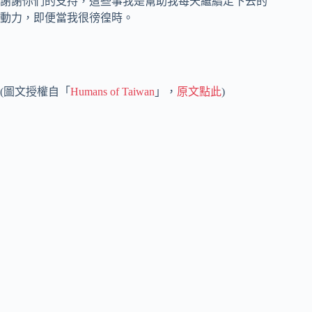
謝謝你們的支持，這些事我是幫助我每天繼續走下去的
動力，即便當我很徬徨時。
(圖文授權自「
Humans of Taiwan
」，
原文點此
)