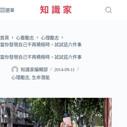
跳
至
選單
主
要
內
容
首頁
心靈勵志
心理勵志
當你發現自己不再積極時，試試這六件事
當你發現自己不再積極時，試試這六件事
知識家編輯部
2014-09-11
心理勵志
,
生命潛能