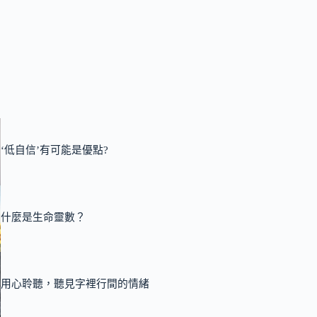
‘低自信’有可能是優點?
什麼是生命靈數？
用心聆聽，聽見字裡行間的情緒