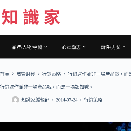
跳
至
主
要
內
容
品牌/人物/專欄
心靈勵志
兩性/男女
首頁
商管財經
行銷策略
行銷運作並非一場產品戰，而
行銷運作並非一場產品戰，而是一場認知戰。
知識家編輯部
2014-07-24
行銷策略