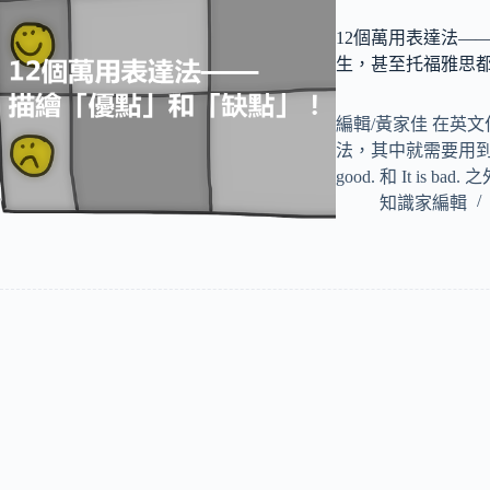
12個萬用表達法—
生，甚至托福雅思
編輯/黃家佳 在英
法，其中就需要用到描
good. 和 It is bad
知識家編輯