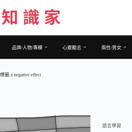
跳
至
主
要
內
容
品牌/人物/專欄
心靈勵志
兩性/男女
標籤
a negative effect
語言學習