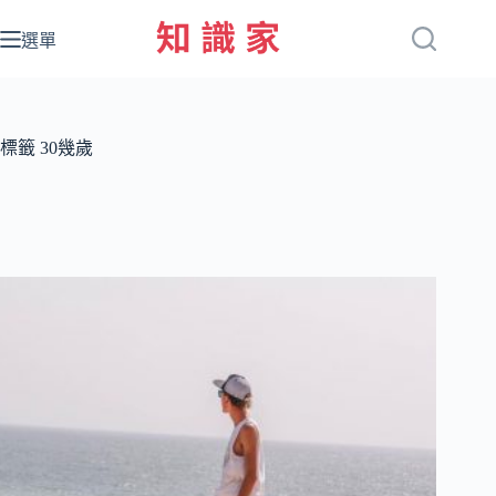
跳
至
選單
主
要
內
容
標籤
30幾歲