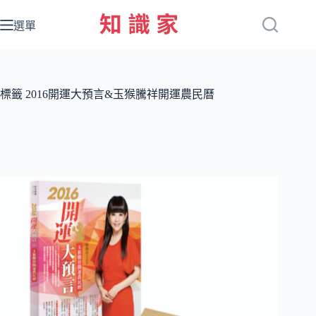
跳
至
選單
主
要
內
容
標籤
2016開運大預言&玉猴騰祥開運農民曆