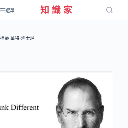
跳
至
選單
主
要
內
容
標籤
華特·迪士尼