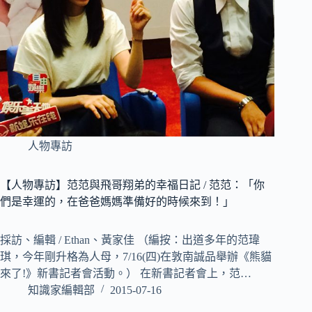
人物專訪
【人物專訪】范范與飛哥翔弟的幸福日記 / 范范：「你
們是幸運的，在爸爸媽媽準備好的時候來到！」
採訪、編輯 / Ethan、黃家佳 （編按：出道多年的范瑋
琪，今年剛升格為人母，7/16(四)在敦南誠品舉辦《熊貓
來了!》新書記者會活動。） 在新書記者會上，范…
知識家編輯部
2015-07-16