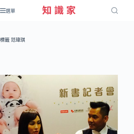
跳
至
選單
主
要
內
容
標籤
范瑋琪