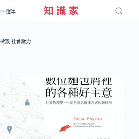
跳
至
選單
主
要
內
容
標籤
社會壓力