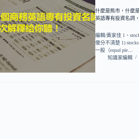
什麼是熊市，什麼是
英語專有投資名詞
編輯/黃家佳 1、stoc
傻分不清楚 1) stocks 
一股（equal pie…
知識家編輯