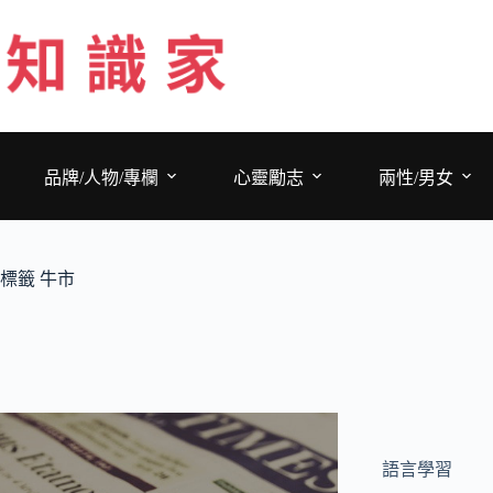
跳
至
主
要
內
容
品牌/人物/專欄
心靈勵志
兩性/男女
標籤
牛市
語言學習