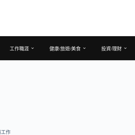
工作職涯
健康/旅遊/美食
投資/理財
場工作