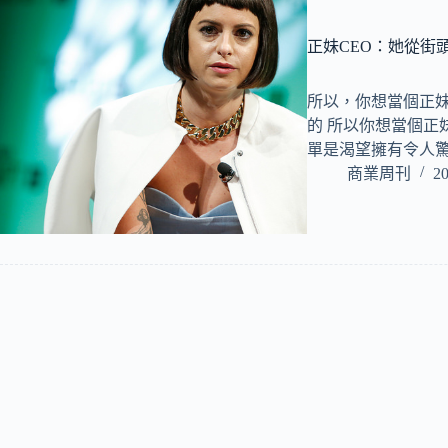
正妹CEO：她從街
所以，你想當個正妹
的 所以你想當個正
單是渴望擁有令人
商業周刊
20