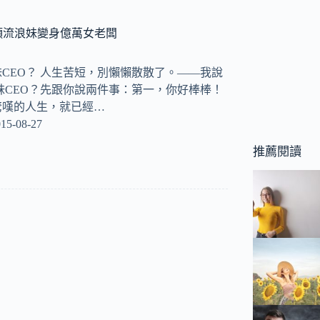
頭流浪妹變身億萬女老闆
CEO？ 人生苦短，別懶懶散散了。——我說
妹CEO？先跟你說兩件事：第一，你好棒棒！
驚嘆的人生，就已經…
15-08-27
推薦閱讀