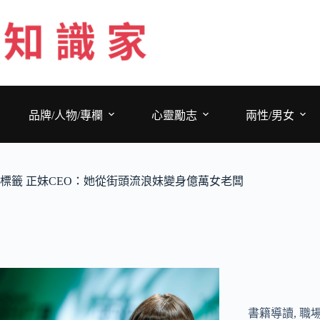
跳
至
主
要
內
容
品牌/人物/專欄
心靈勵志
兩性/男女
標籤
正妹CEO：她從街頭流浪妹變身億萬女老闆
書籍導讀
,
職