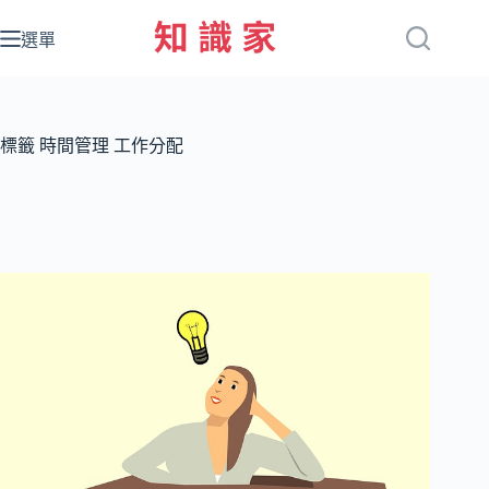
跳
至
選單
主
要
內
容
標籤
時間管理 工作分配