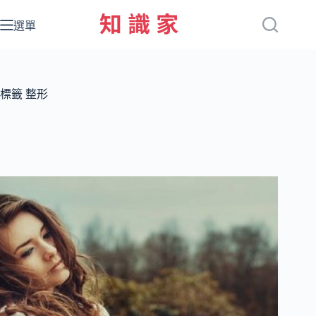
跳
至
選單
主
要
內
容
標籤
整形