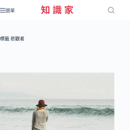
跳
至
選單
主
要
內
容
標籤
悲觀者