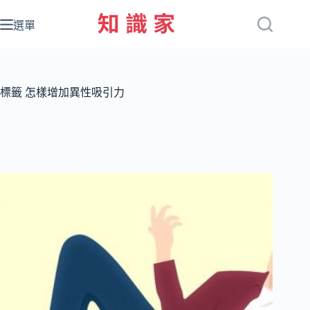
跳
至
選單
主
要
內
容
標籤
怎樣增加異性吸引力