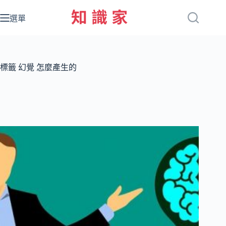
跳
至
選單
主
要
內
容
標籤
幻覺 怎麼產生的