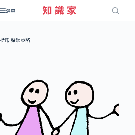
跳
至
選單
主
要
內
容
標籤
婚姻策略