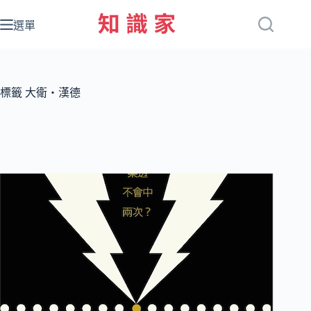
跳
至
選單
主
要
內
容
標籤
大衛‧漢德