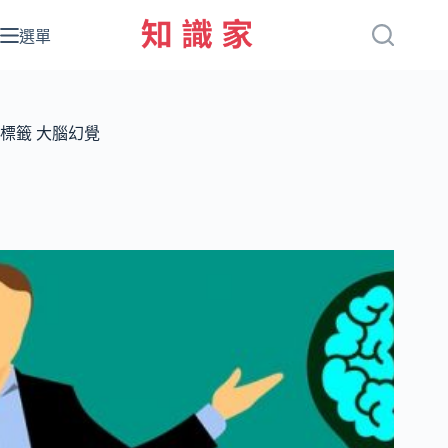
跳
至
選單
主
要
內
容
標籤
大腦幻覺