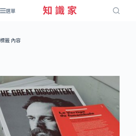
跳
至
選單
主
要
內
容
標籤
內容