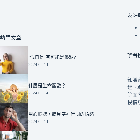
友站
熱門文章
讀者
‘低自信’有可能是優點?
2024-05-14
知識
什麼是生命靈數？
經、
2024-05-14
等面
投稿請來
用心聆聽，聽見字裡行間的情緒
2024-05-14