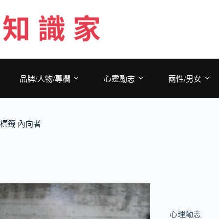
跳
至
主
要
內
容
品牌/人物/專欄
心靈勵志
兩性/男女
標籤
內向者
心理勵志