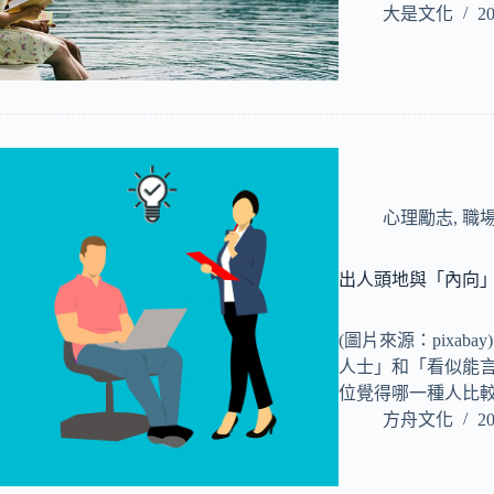
大是文化
20
心理勵志
,
職
出人頭地與「內向
(圖片來源：pixa
人士」和「看似能
位覺得哪一種人比
方舟文化
20