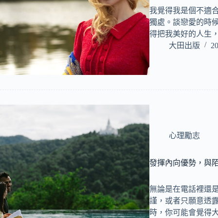
我覺得我是個不適
獨處。談戀愛的時
得把我美好的人生
大田出版
20
心理勵志
發揮內向優勢，與
無論是在電話裡還
謹，或者只願意透
時，你可能會覺得