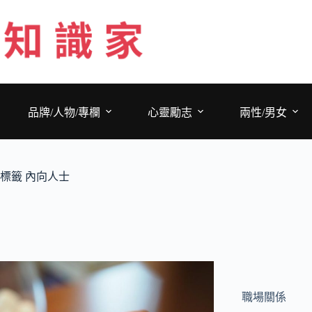
跳
至
主
要
內
容
品牌/人物/專欄
心靈勵志
兩性/男女
標籤
內向人士
職場關係