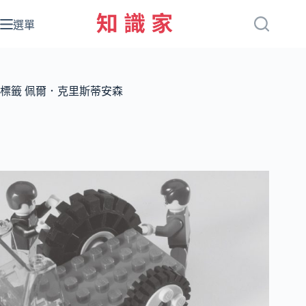
跳
至
選單
主
要
內
容
標籤
佩爾．克里斯蒂安森