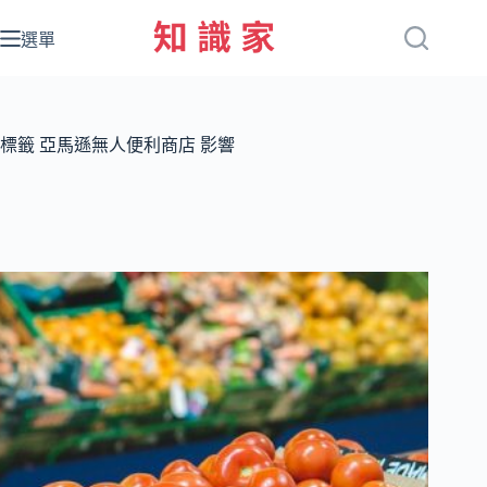
跳
至
選單
主
要
內
容
標籤
亞馬遜無人便利商店 影響