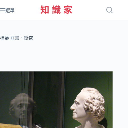
跳
至
選單
主
要
內
容
標籤
亞當．斯密