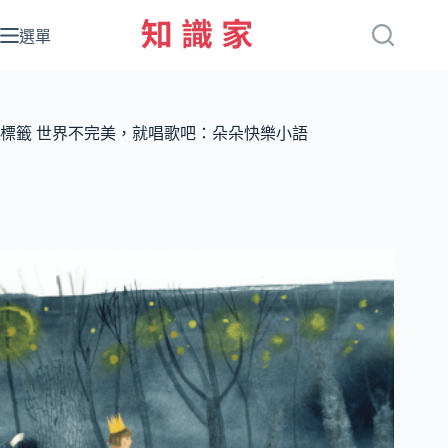
跳
至
選單
主
要
內
容
標籤
世界不完美，就唱歌吧：朵朵快樂小語