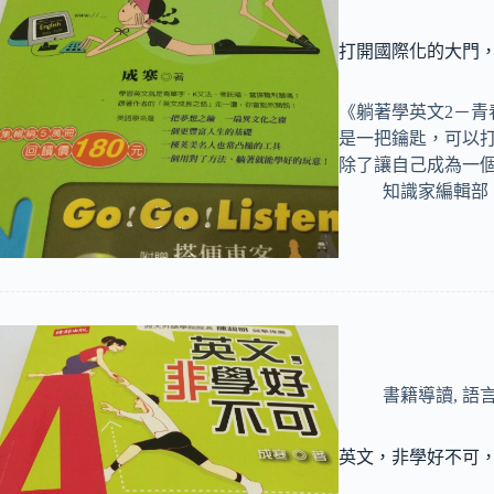
打開國際化的大門
《躺著學英文2－
是一把鑰匙，可以
除了讓自己成為一
知識家編輯部
書籍導讀
,
語
英文，非學好不可