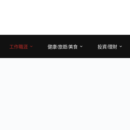
工作職涯
健康/旅遊/美食
投資/理財