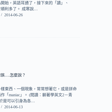
為開始，英語耳通了，接下來的「讀」、
順利多了。 成寒說…
2014-06-26
族….怎麼說？
一樣東西、一個現象，常常想著它，或是拼命
「maniac」。 (閱讀：躺著學英文2－青
 於是可以引身為各…
2014-06-13