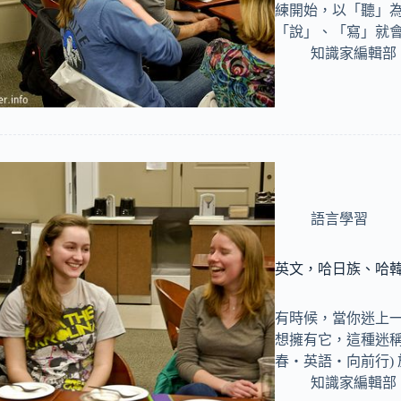
練開始，以「聽」
「說」、「寫」就會
知識家編輯部
語言學習
英文，哈日族、哈韓
有時候，當你迷上
想擁有它，這種迷稱作
春‧英語‧向前行)
知識家編輯部