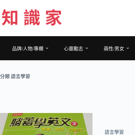
跳
至
主
要
內
容
品牌/人物/專欄
心靈勵志
兩性/男女
分類
語言學習
語言學習