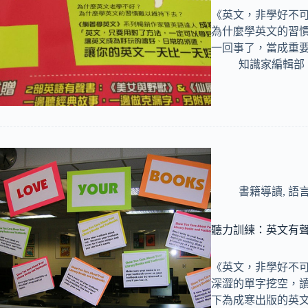
《英文，非學好不
為什麼學英文的習
一回事了，當成重
知識家編輯部
書籍導讀
,
語
聽力訓練：英文有
《英文，非學好不
深澀的單字挖空，
下為成寒出版的英