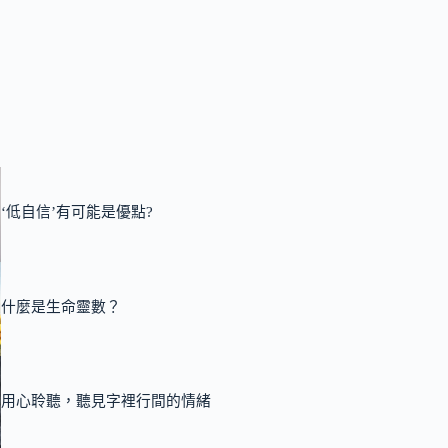
‘低自信’有可能是優點?
什麼是生命靈數？
用心聆聽，聽見字裡行間的情緒