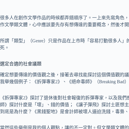
很多人在創作文學作品的時候都弄錯順序了。一上來先寫角色，
作文學類文體，心中應該要先存有想傳達的重要概念，然後才開
所謂「類型」（Genre）只是作品在上市時「容易打動很多人
死。
選定合適的社會議題
確定想要傳達的價值觀之後，接著去尋找能探討這個價值觀的議
我舉幾個例子：《拆彈專家2》、《絕命毒師》（Breaking Ba
《拆彈專家2》探討了退休後對社會報復的拆彈專家，以及我們
師》探討什麼是「壞」、錢的價值；《讓子彈飛》探討土匪想主
到底是為什麼？《黑錢聖地》是會計師被壞人逼迫洗錢，毒梟、
當然這些舉例是我的個人觀點，講的不一定對。但文學類文體的