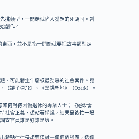
先挑類型，一開始就陷入發想的死胡同。創
始創作。
」的東西，並不是指一開始就要把故事類型定
題，可能發生什麼樣最勁爆的社會案件。讓
d）、《讓子彈飛》、《黑錢聖地》（Ozark）。
應如何對待因傷退休的專業人士；《絕命毒
持社會正義，想站著掙錢，結果最後忙一場
調查官員誰是好誰是壞。
出發點往往是想要探討一個價值議題，透過