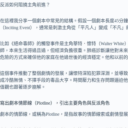
反派如何阻撓主角前進？
在這裡我分享一個劇本中常見的結構。假設一個劇本長度45分鐘，
（Inciting Event），通常是刺激主角從「平凡人」變成「不凡
比如《絕命毒師》的觸發事件是主角華特．懷特（Walter Whi
師，本來生活得過且過，但經濟負擔很重。肺癌診斷讓他對未來
危險的方式來確保他的家庭在他過世後的經濟穩定。他和以前的
這個事件推動了整個劇情的發展，讓懷特深陷犯罪深淵，並導致
成冷酷無情、不擇手段的毒品大亨。時間壓力和生存問題逼迫他
值觀也跟著逐步崩解。
寫出劇本情節線（Plotline），引出主要角色與反派角色
劇本的情節線，或稱為Plotline，是指故事的情節線索或劇情發