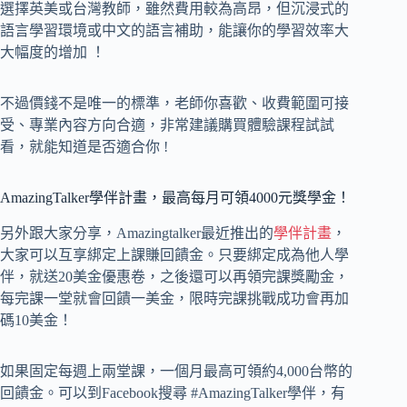
選擇英美或台灣教師，雖然費用較為高昂，但沉浸式的
語言學習環境或中文的語言補助，能讓你的學習效率大
大幅度的增加 ！
不過價錢不是唯一的標準，老師你喜歡、收費範圍可接
受、專業內容方向合適，非常建議購買體驗課程試試
看，就能知道是否適合你 !
AmazingTalker學伴計畫，最高每月可領4000元獎學金！
另外跟大家分享，Amazingtalker最近推出的
學伴計畫
，
大家可以互享綁定上課賺回饋金。只要綁定成為他人學
伴，就送20美金優惠卷，之後還可以再領完課獎勵金，
每完課一堂就會回饋一美金，限時完課挑戰成功會再加
碼10美金！
如果固定每週上兩堂課，一個月最高可領約4,000台幣的
回饋金。可以到Facebook搜尋 #AmazingTalker學伴，有