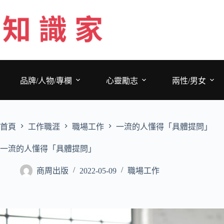
跳
至
主
要
內
容
品牌/人物/專欄
心靈勵志
兩性/男女
首頁
工作職涯
職場工作
一流的人懂得「具體提問」
一流的人懂得「具體提問」
商周出版
2022-05-09
職場工作