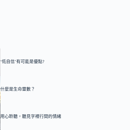
‘低自信’有可能是優點?
什麼是生命靈數？
用心聆聽，聽見字裡行間的情緒