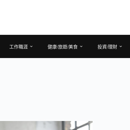
工作職涯
健康/旅遊/美食
投資/理財