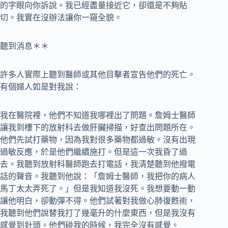
的字眼向你訴說。我已經盡量接近它，卻還是不夠貼
切。我實在沒辦法讓你一窺全貌。
聽到消息＊＊
許多人實際上聽到醫師或其他目擊者宣告他們的死亡。
有個婦人如是對我說：
我在醫院裡，他們不知道我哪裡出了問題。詹姆士醫師
讓我到樓下的放射科去做肝臟掃描，好查出問題所在。
他們先試打藥物，因為我對很多藥物都過敏。沒有出現
過敏反應，於是他們繼續施打。但是這一次我昏了過
去。我聽到放射科醫師跑去打電話，我清楚聽到他撥電
話的聲音。我聽到他說：「詹姆士醫師，我把你的病人
馬丁太太弄死了。」但是我知道我沒死。我想要動一動
讓他明白，卻動彈不得。他們試著對我做心肺復甦術，
我聽到他們說替我打了幾毫升的什麼東西，但是我沒有
感覺到針頭。他們碰我的時候，我完全沒有感覺。