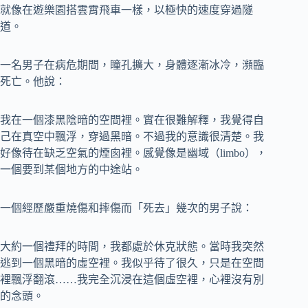
就像在遊樂園搭雲霄飛車一樣，以極快的速度穿過隧
道。
一名男子在病危期間，瞳孔擴大，身體逐漸冰冷，瀕臨
死亡。他說：
我在一個漆黑陰暗的空間裡。實在很難解釋，我覺得自
己在真空中飄浮，穿過黑暗。不過我的意識很清楚。我
好像待在缺乏空氣的煙囪裡。感覺像是幽域（limbo），
一個要到某個地方的中途站。
一個經歷嚴重燒傷和摔傷而「死去」幾次的男子說：
大約一個禮拜的時間，我都處於休克狀態。當時我突然
逃到一個黑暗的虛空裡。我似乎待了很久，只是在空間
裡飄浮翻滾……我完全沉浸在這個虛空裡，心裡沒有別
的念頭。