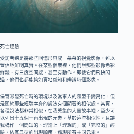
死亡經驗
受訪者總是將那些回憶形容成一幕幕的視覺影像，難以
置信地鮮明真實。在某些個案裡，他們說那些影像色彩
鮮豔、有三度空間感，甚至有動作。即使它們飛快閃
過，他們也都能夠如實地感知和辨識每個影像。
儘管瀕臨死亡時的環境以及當事人的類型千變萬化，但
是關於那些經驗本身的說法有個顯著的相似處。其實，
各種說法都非常相似，在我蒐集的大量故事裡，至少可
以列出十五個一再出現的元素。基於這些相似性，且讓
我構作一個簡短的、理論上「理想的」或「完整的」經
驗，依其典型的出現順序，體現所有共同元素。