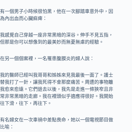
有一個男子小時候很怕黑，他在一次腳踏車意外中，因
為內出血而心臟痲痺：
我感覺自己穿越一座非常黑暗的深谷。伸手不見五指，
但那是你可以想像到的最美妙而無憂無慮的經驗。
在另一個個案裡，一名罹患腹膜炎的婦人說：
我的醫師已經叫我哥哥和姊姊來見我最後一面了。護士
替我打了一針，讓我死得不會那麼痛苦。周遭的事物離
我愈來愈遠。它們退去以後，我先是走進一條狹窄且非
常非常黑暗的走廊。我在裡頭似乎適應得很好。我開始
往下滑，往下，再往下。
有名婦女在一次車禍中差點喪命，她以一個電視節目做
比喻：