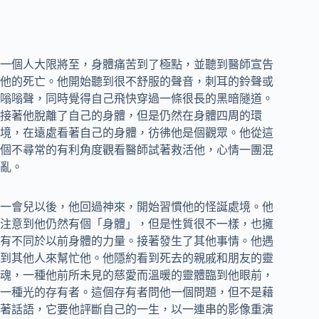
一個人大限將至，身體痛苦到了極點，並聽到醫師宣告
他的死亡。他開始聽到很不舒服的聲音，刺耳的鈴聲或
嗡嗡聲，同時覺得自己飛快穿過一條很長的黑暗隧道。
接著他脫離了自己的身體，但是仍然在身體四周的環
境，在遠處看著自己的身體，彷彿他是個觀眾。他從這
個不尋常的有利角度觀看醫師試著救活他，心情一團混
亂。
一會兒以後，他回過神來，開始習慣他的怪誕處境。他
注意到他仍然有個「身體」，但是性質很不一樣，也擁
有不同於以前身體的力量。接著發生了其他事情。他遇
到其他人來幫忙他。他隱約看到死去的親戚和朋友的靈
魂，一種他前所未見的慈愛而溫暖的靈體臨到他眼前，
一種光的存有者。這個存有者問他一個問題，但不是藉
著話語，它要他評斷自己的一生，以一連串的影像重演