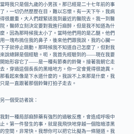
當時我只是個九歲的小男孩。那已經是二十七年前的事
了，一切仍然歷歷在目，難以忘懷。有一天下午，我病
得很嚴重，大人們趕緊送我到最近的醫院去。我一到醫
院，醫師立刻決定要對我進行麻醉，但是我不知道為什
麼，因為那時候我太小了。當時他們用的是乙醚。他們
用一塊布摀住我的鼻子，後來他們跟我說，我的心臟一
下子就停止跳動。那時候我不知道自己怎麼了，但對我
來說總歸是個經驗。呃，我首先經驗到的――現在我要
開始形容它了――是一種有節奏的鈴聲。接著我朝它走
去，穿過這個長長的黑暗地方。你一定會覺得很詭異。
那看起來像是下水道什麼的。我說不上來那是什麼，我
只是一直跟著那個鈴聲打拍子走去。
另一個受訪者說：
我對一種局部麻醉藥有強烈的過敏反應，會造成呼吸中
止。第一件發生的事，就是我飛快地穿越一個陰暗漆黑
的空間，非常快。我想你可以把它比擬為一條隧道。我