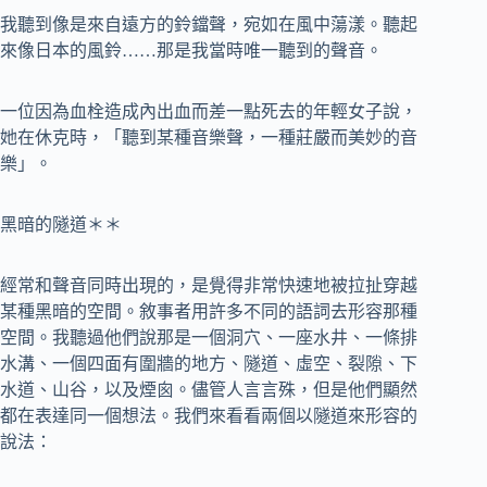
我聽到像是來自遠方的鈴鐺聲，宛如在風中蕩漾。聽起
來像日本的風鈴……那是我當時唯一聽到的聲音。
一位因為血栓造成內出血而差一點死去的年輕女子說，
她在休克時，「聽到某種音樂聲，一種莊嚴而美妙的音
樂」。
黑暗的隧道＊＊
經常和聲音同時出現的，是覺得非常快速地被拉扯穿越
某種黑暗的空間。敘事者用許多不同的語詞去形容那種
空間。我聽過他們說那是一個洞穴、一座水井、一條排
水溝、一個四面有圍牆的地方、隧道、虛空、裂隙、下
水道、山谷，以及煙囪。儘管人言言殊，但是他們顯然
都在表達同一個想法。我們來看看兩個以隧道來形容的
說法：