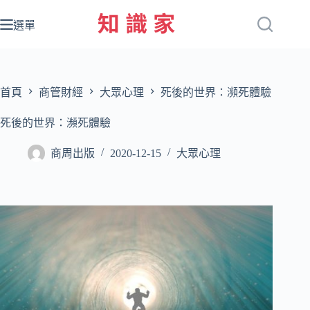
跳
至
選單
主
要
內
容
首頁
商管財經
大眾心理
死後的世界：瀕死體驗
死後的世界：瀕死體驗
商周出版
2020-12-15
大眾心理