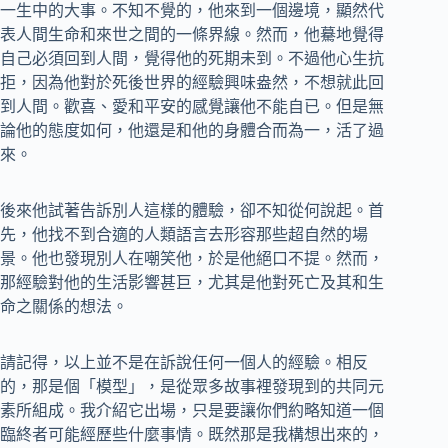
一生中的大事。不知不覺的，他來到一個邊境，顯然代
表人間生命和來世之間的一條界線。然而，他驀地覺得
自己必須回到人間，覺得他的死期未到。不過他心生抗
拒，因為他對於死後世界的經驗興味盎然，不想就此回
到人間。歡喜、愛和平安的感覺讓他不能自已。但是無
論他的態度如何，他還是和他的身體合而為一，活了過
來。
後來他試著告訴別人這樣的體驗，卻不知從何說起。首
先，他找不到合適的人類語言去形容那些超自然的場
景。他也發現別人在嘲笑他，於是他絕口不提。然而，
那經驗對他的生活影響甚巨，尤其是他對死亡及其和生
命之關係的想法。
請記得，以上並不是在訴說任何一個人的經驗。相反
的，那是個「模型」，是從眾多故事裡發現到的共同元
素所組成。我介紹它出場，只是要讓你們約略知道一個
臨終者可能經歷些什麼事情。既然那是我構想出來的，