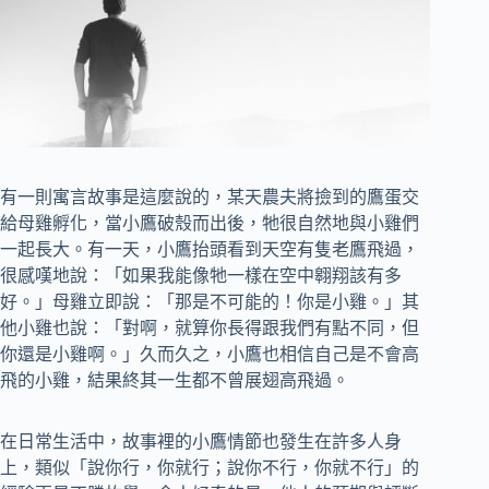
有一則寓言故事是這麼說的，某天農夫將撿到的鷹蛋交
給母雞孵化，當小鷹破殼而出後，牠很自然地與小雞們
一起長大。有一天，小鷹抬頭看到天空有隻老鷹飛過，
很感嘆地說：「如果我能像牠一樣在空中翱翔該有多
好。」母雞立即說：「那是不可能的！你是小雞。」其
他小雞也說：「對啊，就算你長得跟我們有點不同，但
你還是小雞啊。」久而久之，小鷹也相信自己是不會高
飛的小雞，結果終其一生都不曾展翅高飛過。
在日常生活中，故事裡的小鷹情節也發生在許多人身
上，類似「說你行，你就行；說你不行，你就不行」的