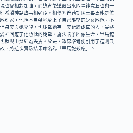
現也會相對加強，而這背後透露出來的精神意涵也與一
則希臘神話故事相類似。相傳塞普勒斯國王畢馬龍是位
雕刻家，他情不自禁地愛上了自己雕塑的少女雕像，不
但每天與她交談，也期望她有一天能變成真的人，最終
愛神回應了他熱忱的期望，施法賦予雕像生命，畢馬龍
也就與少女結為夫妻。於是，羅森塔爾便引用了這則典
故，將這次實驗結果命名為「畢馬龍效應」。