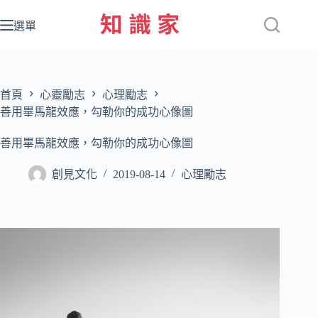
跳
至
選單
主
要
內
容
首頁
心靈勵志
心理勵志
善用畢馬龍效應，勾勒你的成功心像圖
善用畢馬龍效應，勾勒你的成功心像圖
創見文化
2019-08-14
心理勵志