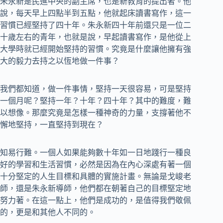
朱永新是民進中央的副主席，也是新教育的提出者。他
說，每天早上四點半到五點，他就起床讀書寫作，這一
習慣已經堅持了四十年。朱永新四十年前還只是一位二
十歲左右的青年，也就是說，早起讀書寫作，是他從上
大學時就已經開始堅持的習慣。究竟是什麼讓他擁有強
大的毅力去持之以恆地做一件事？
我們都知道，做一件事情，堅持一天很容易，可是堅持
一個月呢？堅持一年？十年？四十年？其中的難度，難
以想像。那麼究竟是怎樣一種神奇的力量，支撐著他不
懈地堅持，一直堅持到現在？
知易行難。一個人如果能夠數十年如一日地踐行一種良
好的學習和生活習慣，必然是因為在內心深處有著一個
十分堅定的人生目標和具體的實施計畫。無論是戈峻老
師，還是朱永新導師，他們都在朝著自己的目標堅定地
努力著。在這一點上，他們是成功的，是值得我們敬佩
的，更是和其他人不同的。