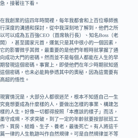
急，接著往下看。
在我創業的這四年時間裡，每年我都會和上百位導師進
行深度的溝通和探討，從中我深刻地了解到，他們之所
以可以成為五百強CEO（首席執行長）、知名Boss（老
闆），甚至國家元首，運氣只是其中很小的一個因素，
它的影響微乎其微，最重要的是他們年輕時就掌握了通
向成功大門的密碼。然而並不是每個人都能在人生的早
期發現這個密碼。事實上，即使他們在年少時期就知道
這個密碼，也未必能夠參透其中的奧秘，因為這需要有
高超的悟性。
現實情況是，大部分人都很迷茫，根本不知道自己一生
究竟想要成為什麼樣的人，要做出怎樣的事業、構建怎
樣的人生。好像一切都得按照「本應該的樣子」而活，
墨守成規，不求突破，到了一定的年齡就要按部就班工
作、買房、結婚、生子、養老，最後死亡。有人將這千
篇一律的人生軌跡叫作自然規律。可是自然規律並不等