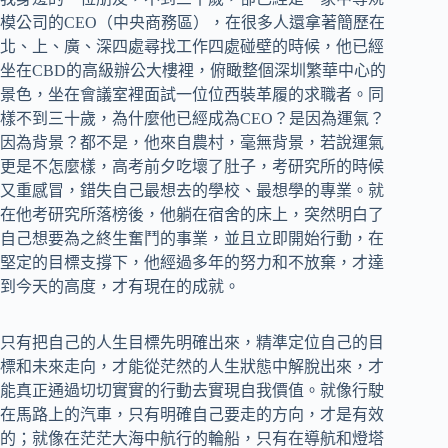
模公司的CEO（中央商務區），在很多人還拿著簡歷在
北、上、廣、深四處尋找工作四處碰壁的時候，他已經
坐在CBD的高級辦公大樓裡，俯瞰整個深圳繁華中心的
景色，坐在會議室裡面試一位位西裝革履的求職者。同
樣不到三十歲，為什麼他已經成為CEO？是因為運氣？
因為背景？都不是，他來自農村，毫無背景，若說運氣
更是不怎麼樣，高考前夕吃壞了肚子，考研究所的時候
又重感冒，錯失自己最想去的學校、最想學的專業。就
在他考研究所落榜後，他躺在宿舍的床上，突然明白了
自己想要為之終生奮鬥的事業，並且立即開始行動，在
堅定的目標支撐下，他經過多年的努力和不放棄，才達
到今天的高度，才有現在的成就。
只有把自己的人生目標先明確出來，精準定位自己的目
標和未來走向，才能從茫然的人生狀態中解脫出來，才
能真正通過切切實實的行動去實現自我價值。就像行駛
在馬路上的汽車，只有明確自己要走的方向，才是有效
的；就像在茫茫大海中航行的輪船，只有在導航和燈塔