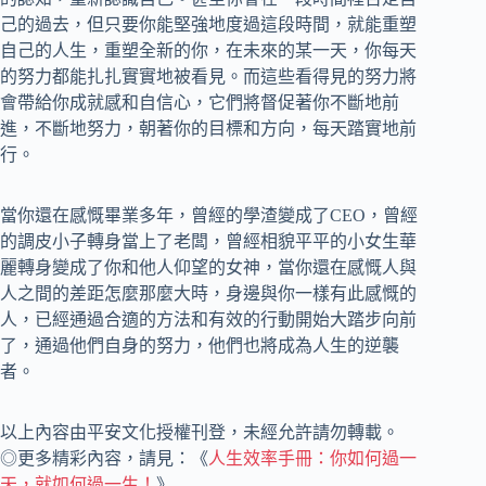
己的過去，但只要你能堅強地度過這段時間，就能重塑
自己的人生，重塑全新的你，在未來的某一天，你每天
的努力都能扎扎實實地被看見。而這些看得見的努力將
會帶給你成就感和自信心，它們將督促著你不斷地前
進，不斷地努力，朝著你的目標和方向，每天踏實地前
行。
當你還在感慨畢業多年，曾經的學渣變成了CEO，曾經
的調皮小子轉身當上了老闆，曾經相貌平平的小女生華
麗轉身變成了你和他人仰望的女神，當你還在感慨人與
人之間的差距怎麼那麼大時，身邊與你一樣有此感慨的
人，已經通過合適的方法和有效的行動開始大踏步向前
了，通過他們自身的努力，他們也將成為人生的逆襲
者。
以上內容由平安文化授權刊登，未經允許請勿轉載。
◎更多精彩內容，請見：《
人生效率手冊：你如何過一
天，就如何過一生！
》