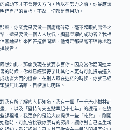
的幫助下才不會迷失方向，所以在努力之前，你最應該
明確自己的目標，不然一切都是無用功。
那麼，你究竟是要做一個庸庸碌碌、毫不起眼的庸俗之
輩，還是要做一個人人欽佩、顯赫榮耀的成功者？我相
信無論是誰來回答這個問題，他肯定都是毫不猶豫地選
擇後者。
既然如此，那麼我現在就要恭喜你。因為當你翻開這本
書的時候，你就已經獲得了比其他人更有可能提前邁入
成功者大門的機會，在別人還在迷茫的時候，你就已經
頭腦無比清晰，目標無比明確。
對我有所了解的人都知道，我有一個「一千天小樹林計
畫」，以及「堅持每天五點早起十七年」的課程，在這
些課程裡，我更多的是給大家提供一些「乾貨」，剛開
始聽時，可能會挑戰你原有的認識，讓你對自己產生新
的認知，重新認識自己。甚至你會在一段時間裡否定自