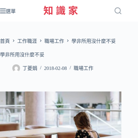
跳
至
選單
主
要
內
容
首頁
工作職涯
職場工作
學非所用沒什麼不妥
學非所用沒什麼不妥
丁菱娟
2018-02-08
職場工作