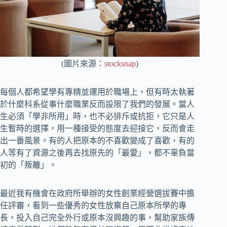
(圖片來源：
stocksnap
)
每個人都希望學有專精並運用於職場上，但有時太執著
於什麼科系從事什麼職業反而設限了我們的發展。當人
生必須「學非所用」時，也不必排斥或抗拒，它只是人
生暫時的選擇，用一種接受的態度去迎接它，反而會走
出一番風景。有的人把原本的不喜歡變成了喜歡，有的
人等有了資源之後再去找原先的「最愛」，都不辜負當
初的「叛離」。
最近我有機會在政府所舉辦的女性創業經營選拔賽中擔
任評審，看到一些優秀的女性放棄自己原本所學的專
長，投入自己完全外行或原本沒興趣的事，幫助家族傳