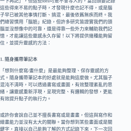
一下再記」，但這些idea可是不會等人的，當回頭要記錄
這些得來不易的點子時，才發現什麼也記不得，或是腦
子早已被其他事情打斷、搞混，最後依舊無疾而終。我
們總習慣用「腦筋」紀錄，但許多研究皆證實我們的頭
腦並沒想像中的可靠，還是得靠一些外力來輔助我們記
憶，才能讓這些靈感永久存留！以下將提供幾種能夠留
住，並提升靈感的方法：
1. 隨身攜帶筆記本
「想到什麼寫/畫什麼」是最能夠整理、保存靈感的方
式。隨身攜帶筆記本的好處就是能夠這麼做。尤其腦子
混沌不清時，可以透過書寫或畫圖，有效整理紊亂的思
緒，讓靈感重新浮現，呈現完整、有邏輯的發想，更能
有效提升點子的執行力。
或許你會說自己並不擅長書寫或是畫畫，但這與寫作和
繪畫能力並沒有太大的關聯。當你想到某些畫面或是關
鍵字，直接以自己能夠了解的方式記錄下來，下一次回