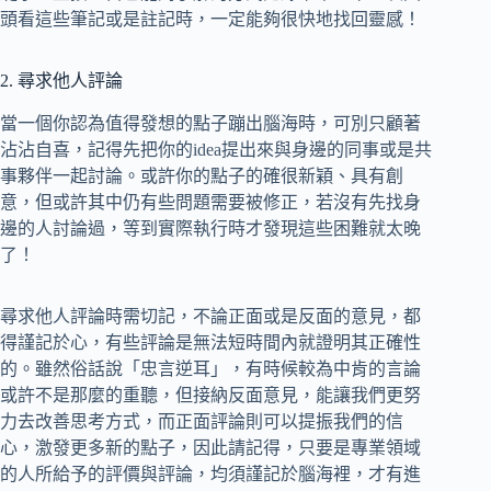
頭看這些筆記或是註記時，一定能夠很快地找回靈感！
2. 尋求他人評論
當一個你認為值得發想的點子蹦出腦海時，可別只顧著
沾沾自喜，記得先把你的idea提出來與身邊的同事或是共
事夥伴一起討論。或許你的點子的確很新穎、具有創
意，但或許其中仍有些問題需要被修正，若沒有先找身
邊的人討論過，等到實際執行時才發現這些困難就太晚
了！
尋求他人評論時需切記，不論正面或是反面的意見，都
得謹記於心，有些評論是無法短時間內就證明其正確性
的。雖然俗話說「忠言逆耳」，有時候較為中肯的言論
或許不是那麼的重聽，但接納反面意見，能讓我們更努
力去改善思考方式，而正面評論則可以提振我們的信
心，激發更多新的點子，因此請記得，只要是專業領域
的人所給予的評價與評論，均須謹記於腦海裡，才有進